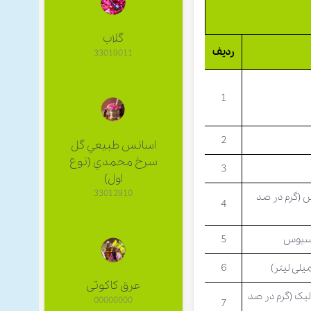
گلاب
ردیف
33019011
1
2
اسانس طبيعي گل
سرخ محمدي (نوع
3
اول)
33012910
لسیوس (گرم در صد
4
5
یلی لیتر)
6
عرق کاکوتی
یک (گرم در صد
00000000
7