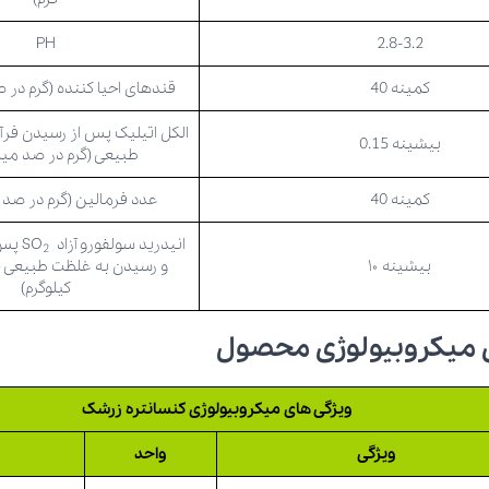
PH
2.8-3.2
کمینه 40
قندهای احیا کننده (گرم در ص
الکل اتیلیک پس از رسیدن فرآ
بیشینه 0.15
طبیعی (گرم در صد میلی
کمینه 40
عدد فرمالین (گرم در صد م
انیدرید سولفورو آزاد SO
پس 
2
بیشینه ۱۰
و رسیدن به غلظت طبیعی (م
کیلوگرم)
 میکروبیولوژی محصول
ویژگی های میکروبیولوژی کنسانتره زرشک
ویژگی
واحد
ح