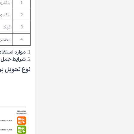
1
باکتری
2
باکتری
3
کپک
4
مخمر
موارد استفا
شرایط حمل
نوع تحویل بر