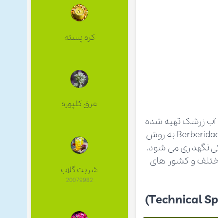
کره پسته
عرق كلپوره
 آب زرشک تهیه شده
از میوه سالم و رسیده زرشک با نام علمی Berberis Vulgaris از خانواده Berberidaceae به روش
ی نگهداری می شود.
مختلف و کشور های
شربت گلاب
20079982