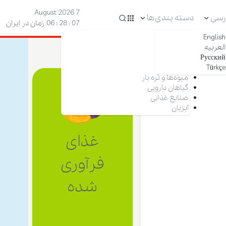
7 August 2026
رسی
دسته بندی‌ها
08 : 28 : 06
زمان در ایران
English
آجیل
العربیه
خشکبار
Русский
زعفران
Türkçe
خرما
میوه‌ها و تره بار
گیاهان دارویی
صنایع غذایی
آبزیان
غذای
فرآوری
شده