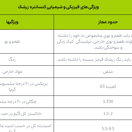
ویژگی های فیزیکی و شیمیایی کنسانتره زرشک
حدود مجاز
ویژگیها
 باید طعم و بوی مخصوص به خود را داشته
گونه طعم و بوی خارجی، ترشیدگی، کپک زدگی
طعم و بو
و سوختگی باشد.
باید رنگ زرشک قرمز رسیده را داشته باشد.
رنگ
منفی
مواد خارجی
بریکس در ۲۰ درجه س
کمینه 63
گرم)
1.330
چگالی در ۲۰ درجه سلسیوس
1.5-2
خاکستر کل (گرم در صد م
اسیدیته کل بر حسب اسید مال
5.5-9.5
گرم)