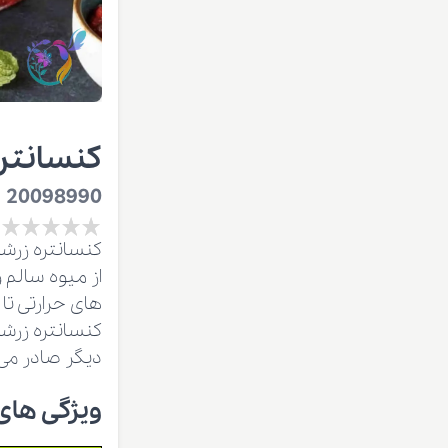
کنسانتر
20098990
کنسانتره زرشک
های حرارتی ت
کنسانتره زرشک
دیگر صادر می
ویژگی های فیزیک