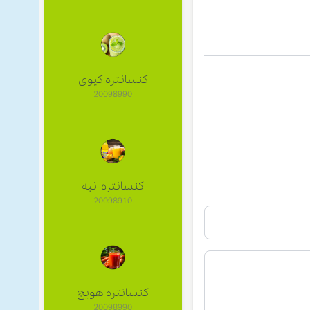
کنسانتره کیوی
20098990
کنسانتره انبه
20098910
کنسانتره هویج
20098990