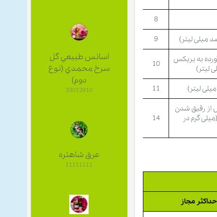
8
د میلی لیتر)
9
اسانس طبيعي گل
ورده به بریکس
10
سرخ محمدي (نوع
 لیتر)
دوم)
یلی لیتر)
11
33012910
از رقیق شدن
یلی گرم در
14
عرق شاهتره
11111111
داکثر مجاز