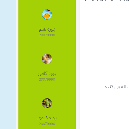
پوره هلو
20079990
پوره گلابی
20079990
ائه می کنیم.
پوره کیوی
20079990