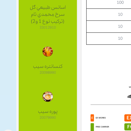
100
اسانس طبيعي گل
سرخ محمدي تام
10
(ترکیب نوع 1 و2)
10
33012910
10
کنسانتره سیب
20098990
پوره سیب
20079990