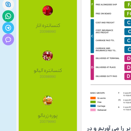
کنسانتره انار
20098990
کنسانتره آلبالو
20098990
پوره زردآلو
20079990
 را می آوریم و در