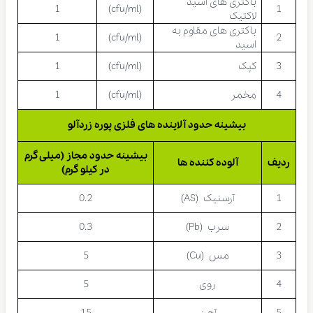
باکتری های اسید
1
(cfu/ml)
1
لاکتیک
باکتری های مقاوم به
1
(cfu/ml)
2
اسید
3
کپک
(cfu/ml)
1
4
مخمر
(cfu/ml)
1
بیشینه حدود آلاینده های فلزی پوره زردآلو
بیشینه حدود مجاز (میلی گرم
ردیف
آلوده کننده ها
در کیلو گرم)
1
آرسنیک (AS)
0.2
2
سرب (Pb)
0.3
3
مس (Cu)
5
4
روی
5
5
آهن
15