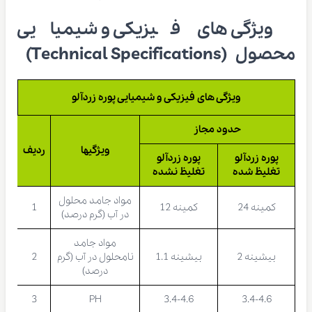
ویژگی های فیزیکی و شیمیایی
محصول (Technical Specifications)
ویژگی های فیزیکی و شیمیایی پوره زردآلو
حدود مجاز
ویژگیها
ردیف
پوره زردآلو
پوره زردآلو
تغلیظ شده
تغلیظ نشده
مواد جامد محلول
کمینه 24
کمینه 12
1
در آب (گرم درصد)
مواد جامد
بیشینه 2
بیشینه 1.1
نامحلول در آب (گرم
2
درصد)
3
PH
3.4-4.6
3.4-4.6