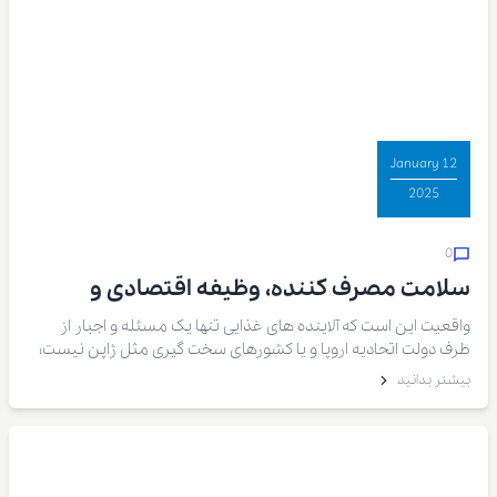
12 January
2025
0
سلامت مصرف کننده، وظیفه اقتصادی و
اخلاقی تولیدکننده پسته
واقعیت این است که آلاینده های غذایی تنها یک مسئله و اجبار از
طرف دولت اتحادیه اروپا و یا کشورهای سخت گیری مثل ژاپن نیست؛
بلکه موضوعی واقعی است که به شدت میتواند سلامت انسان را به
بیشتر بدانید
مخاطره اندازد. ما به عنوان تولیدکنندگان و صادر کنندگانی که در
زنجیره تامین مواد غذایی هستیم این وظیفه اخلاقی را داریم که
نسبت به سلامت مصرف کننده ها احساس مسئولیت داشته باشیم.