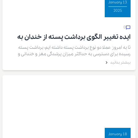
13 January
2025
0
ایده تغییر الگوی برداشت پسته از خندان به
دهان بست
تا به امروز عملا دو نوع برداشت پسته داشته ایم؛ برداشت پسته
رسیده برای دسترسی به حداکثر میزان پرشدگی مغز و خندانی و
برداشت پسته نارس یا کال به منظور تولید مغز سبز اما شاید این
بیشتر بدانید
روزها که بازار مغز پسته بنا به نیازهای صنعتی و مصارف جدید
توسعه پیدا کرده بهتر است
18 January