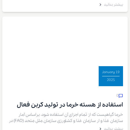
متاسفانه طی سالیان اخیر جمعیت آفت به دلیل کاهش نزولات
بیشتر بدانید
آسمانی بروز خشکسالی و افزایش شوری آب و خاک به طور قابل
توجهی افزایش یافته است.
19 January
2025
0
استفاده از هسته خرما در تولید کربن فعال
خرما گیاهیست که از تمام اجزای آن استفاده شود. براساس آمار
سازمان غذا و ار سازمان غذا و کشاورزی سازمان ملل متحد (FAO) در
سال ۲۰۲۰ ایران با سطح زیر کشت ۱۵۴,۱۴۵ هکتار به میزان ۴۹۹,۲۸۳٫۱
بیشتر بدانید