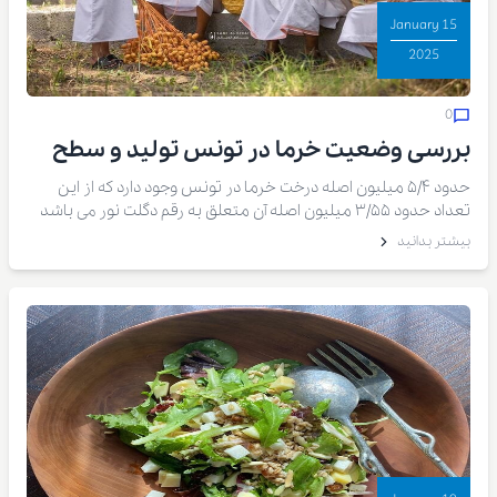
15 January
2025
0
بررسی وضعیت خرما در تونس تولید و سطح
زیر کشت
حدود ۵/۴ میلیون اصله درخت خرما در تونس وجود دارد که از این
تعداد حدود ۳/۵۵ میلیون اصله آن متعلق به رقم دگلت نور می باشد
خرما در مناطق جنوبی تونس و در چهار استان Kébili، Tozeur، Gabes
بیشتر بدانید
Gafsa کاشته می شود. سطح زیر کشت خرمــا در کل این مناطـق
حــدود ۴۱ هزار هکتـار مــــی باشد.