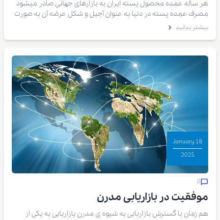
هر ساله عمده محصول پسته ایران به بازارهای جهانی صادر میشود
مصرف عمده پسته در دنیا به عنوان آجیل و شکل عرضه آن به صورت
خام فله خشک در پوست است.
بیشتر بدانید
18 January
2025
0
موفقیت در بازاریابی مدرن
هم زمان با گسترش بازاریابی به شیوه ی مدرن بازاریابی به یکی از