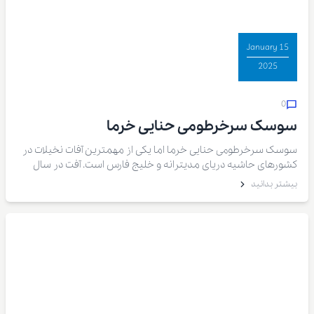
15 January
2025
0
سوسک سرخرطومی حنایی خرما
سوسک سرخرطومی حنایی خرما اما یکی از مهمترین آفات نخیلات در
کشورهای حاشیه دریای مدیترانه و خلیج فارس است. آفت در سال
۱۳۶۸ وارد ایران شد و در حال حاضر استانهای سیستان و بلوچستان،
بیشتر بدانید
فارس، جنوب کرمان و هرمزگان آلوده به این آفت محسوب می شوند.