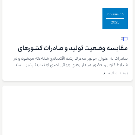
15 January
2025
0
مقایسه وضعیت تولید و صادرات کشورهای
تولیدکننده عمده خرما و چالش های صادرات
صادرات به عنوان موتور محرك رشد اقتصادي شناخته میشود و در
شرایط کنونی، حضور در بازارهاي جهانی امري اجتناب ناپذیر است
خرما در ایران
بیشتر بدانید