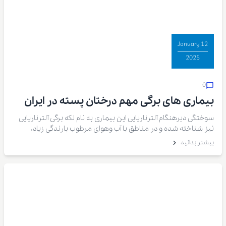
12 January
2025
0
بیماری های برگی مهم درختان پسته در ایران
سوختگی دیرهنگام آلترناریایی این بیماری به نام لکه برگی آلترناریایی
نیز شناخته شده و در مناطق با آب وهوای مرطوب بارندگی زیاد،
باغهای با درختان متراکم آبیاری غرقابی و سنگین و یا دارای علفهای
بیشتر بدانید
هرز فراوان مشاهده میشود. آلودگی شدید در باغهای پسته موجب
کاهش کمیت و کیفیت میوه پسته میشود.