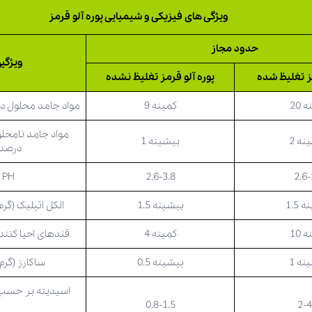
ویژگی های فیزیکی و شیمیایی پوره آلو قرمز
حدود مجاز
ویژگیه
مز تغلیظ شده
پوره آلو قرمز تغلیظ نشده
 20
کمینه 9
مواد جامد محلول در
مواد جامد نامحلو
نه 2
بیشینه 1
درصد)
PH
2.6-3.8
2.6-
 1.5
بیشینه 1.5
الکل اتیلیک (گرم 
 10
کمینه 4
قندهای احیا کنند
نه 1
بیشینه 0.5
ساکارز (گرم
اسیدیته بر حسب 
0.8-1.5
2-4