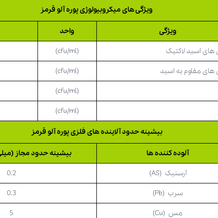
ویژگی های میکروبیولوژی پوره آلو قرمز
ویژگی
واحد
ح
 های اسید لاکتیک
(cfu/ml)
 های مقاوم به اسید
(cfu/ml)
(cfu/ml)
(cfu/ml)
بیشینه حدود آلاینده های فلزی پوره آلو قرمز
آلوده کننده ها
بیشینه حدود مجاز (میلی گ
آرسنیک (AS)
0.2
سرب (Pb)
0.3
مس (Cu)
5