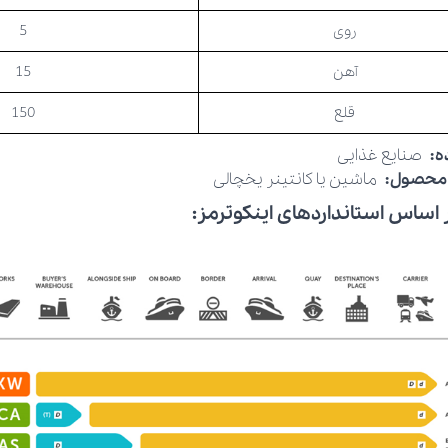
روی
5
آهن
15
قلع
150
ده:
صنایع غذایی
 محصول:
ماشین یا کانتینر یخچالی
 اساس استانداردهای اینکوترمز: