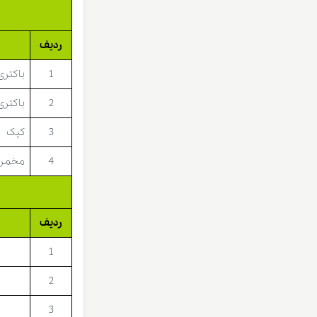
ردیف
1
باکتری
2
باکتری
3
کپک
4
مخمر
ردیف
1
2
3