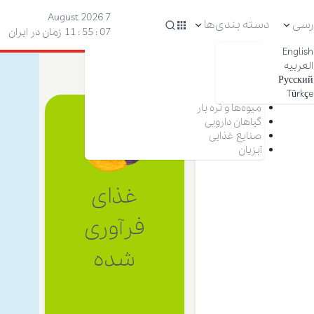
7 August 2026
رسی
دسته بندی‌ها
08 : 55 : 11
زمان در ایران
English
آجیل
العربیه
خشکبار
Русский
زعفران
Türkçe
خرما
میوه‌ها و تره بار
گیاهان دارویی
صنایع غذایی
آبزیان
غذای
فرآوری
شده