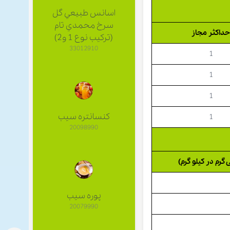
اسانس طبيعي گل
سرخ محمدي تام
داکثر مجاز
(ترکیب نوع 1 و2)
33012910
1
1
1
کنسانتره سیب
1
20098990
رم در کیلو گرم)
پوره سیب
20079990