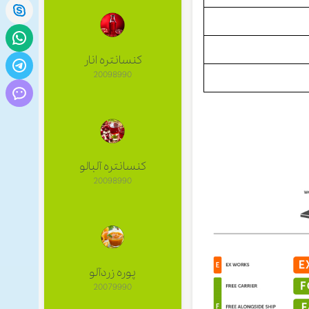
کنسانتره انار
20098990
کنسانتره آلبالو
20098990
پوره زردآلو
20079990