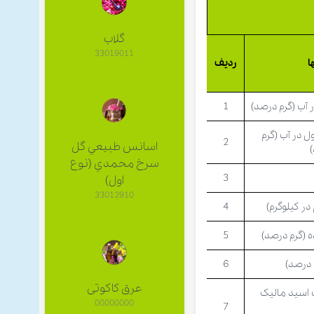
گلاب
33019011
ا
ردیف
 آب (گرم درصد)
1
ل در آب (گرم
2
اسانس طبيعي گل
سرخ محمدي (نوع
3
اول)
33012910
در کیلوگرم)
4
ه (گرم درصد)
5
 درصد)
6
عرق کاکوتی
اسید مالیک
00000000
7