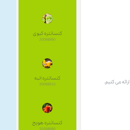
کنسانتره کیوی
20098990
کنسانتره انبه
ائه می کنیم.
20098910
کنسانتره هویج
20098990