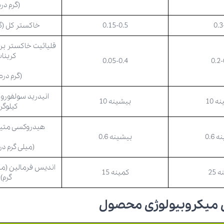
(گرم در
0.3
0.15-0.5
خاکستر کل (گ
قلیائیت خاکستر ب
کربنا
0.05-0.4
0.2-
(گرم در
انیدرید سولفورو 
 10
بیشینه 10
کیلوگرم
هیدروکسی متیل
 0.6
بیشینه 0.6
(میلی گرم در 
اندیس فرمالین (می
 25
کمینه 15
گرم)
 میکروبیولوژی محصول