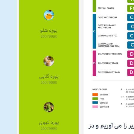
پوره هلو
20079990
پوره گلابی
20079990
پوره کیوی
 را می آوریم و در
20079990