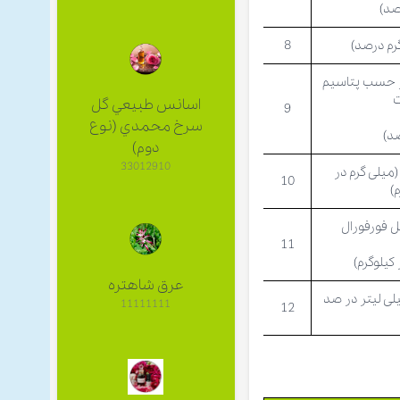
صد)
رم درصد)
8
ر حسب پتاسیم
ت
اسانس طبيعي گل
9
سرخ محمدي (نوع
صد)
دوم)
33012910
(میلی گرم در
10
)
 فورفورال
11
کیلوگرم)
عرق شاهتره
لی لیتر در صد
11111111
12