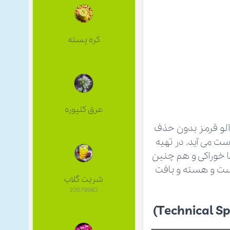
کره پسته
عرق كلپوره
 آلو قرمز بدون حذف
ت می آید. در تهیه
ا خوراکی و هم چنین
لی متر و جدا کردن پوست و هسته و بافت
شربت گلاب
20079982