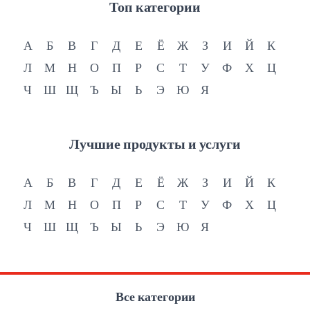
Топ категории
А
Б
В
Г
Д
Е
Ё
Ж
З
И
Й
К
Л
М
Н
О
П
Р
С
Т
У
Ф
Х
Ц
Ч
Ш
Щ
Ъ
Ы
Ь
Э
Ю
Я
Лучшие продукты и услуги
А
Б
В
Г
Д
Е
Ё
Ж
З
И
Й
К
Л
М
Н
О
П
Р
С
Т
У
Ф
Х
Ц
Ч
Ш
Щ
Ъ
Ы
Ь
Э
Ю
Я
Все категории