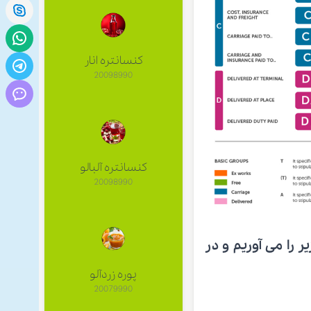
کنسانتره انار
20098990
کنسانتره آلبالو
20098990
 را می آوریم و در
پوره زردآلو
20079990