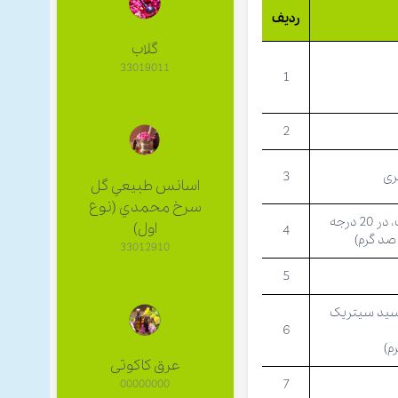
ردیف
گلاب
33019011
1
2
ری
3
اسانس طبيعي گل
سرخ محمدي (نوع
مواد جامد محلول در آب، در 20 درجه
اول)
4
د گرم)
33012910
5
سید سیتریک
6
م)
عرق کاکوتی
7
00000000