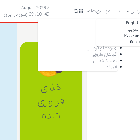
7 August 2026
رسی
دسته بندی‌ها
50 : 10 : 09
زمان در ایران
English
آجیل
العربیه
خشکبار
Русский
زعفران
Türkçe
خرما
میوه‌ها و تره بار
گیاهان دارویی
صنایع غذایی
آبزیان
غذای
فرآوری
شده