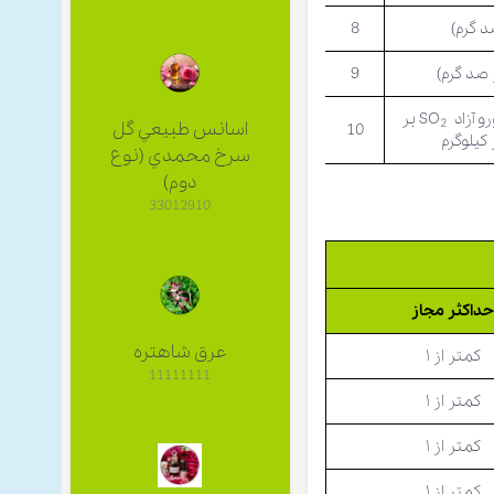
د گرم)
8
 صد گرم)
9
آزاد SO
بر
2
اسانس طبيعي گل
10
کیلوگرم
سرخ محمدي (نوع
دوم)
33012910
داکثر مجاز
عرق شاهتره
کمتر از ۱
11111111
کمتر از ۱
کمتر از ۱
کمتر از ۱