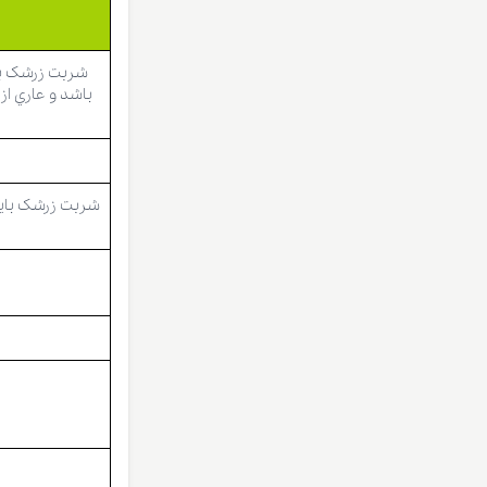
شربت زرشک با
باشد و عاري ا
شربت زرشک باید 