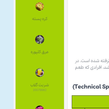
کره پسته
عرق كلپوره
فته شده است. در
د. افرادی که طعم
شربت گلاب
20079982