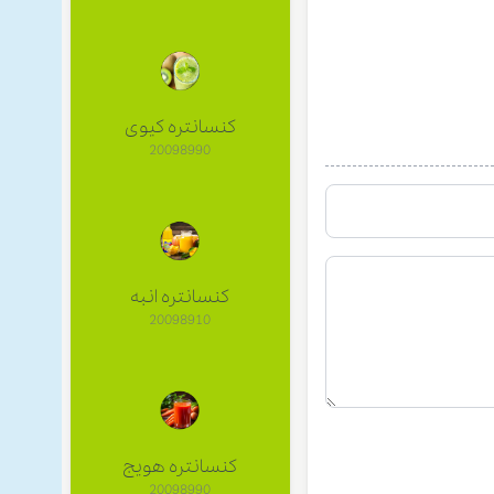
کنسانتره کیوی
20098990
کنسانتره انبه
20098910
کنسانتره هویج
20098990