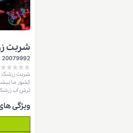
شربت ز
20079992
شربت زرشک بس
کشور ما بیشت
ترش آب زرشک ر
ویژگی های فیزیک