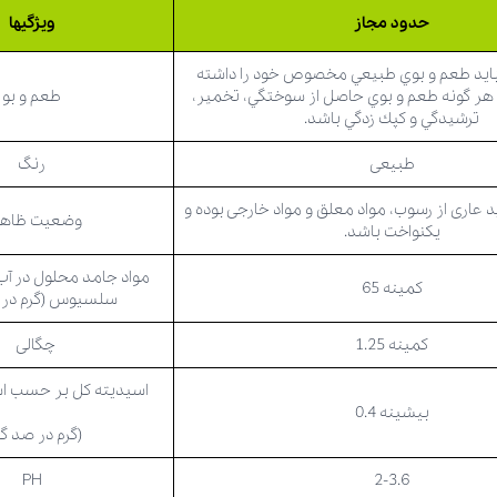
حدود مجاز
ویژگیها
يد طعم و بوي طبيعي مخصوص خود را داشته
ز هر گونه طعم و بوي حاصل از سوختگي، تخمير،
طعم و بو
ترشيدگي و كپك زدگي باشد.
طبیعی
رنگ
عاری از رسوب، مواد معلق و مواد خارجی بوده و
وضعیت ظاه
یکنواخت باشد.
کمینه 65
سلسیوس (گرم در ص
کمینه 1.25
چگالی
اسیدیته کل بر حسب ا
بیشینه 0.4
(گرم در صد گر
PH
2-3.6