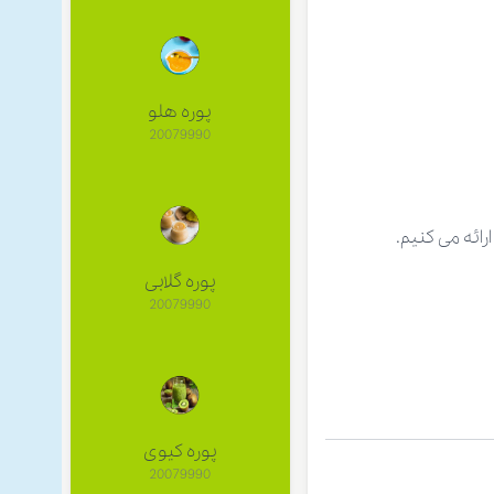
پوره هلو
20079990
ائه می کنیم.
پوره گلابی
20079990
پوره کیوی
20079990