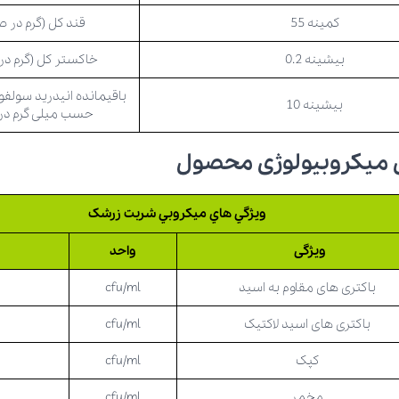
کمینه 55
قند کل (گرم در ص
بیشینه 0.2
خاکستر کل (گرم در
باقیمانده انیدرید سولفورو 
بیشینه 10
حسب میلی گرم در 
 میکروبیولوژی محصول
ويژگي هاي ميكروبي شربت زرشک
ویژگی
واحد
ح
باکتری های مقاوم به اسید
cfu/ml
باکتری های اسید لاکتیک
cfu/ml
کپک
cfu/ml
مخمر
cfu/ml