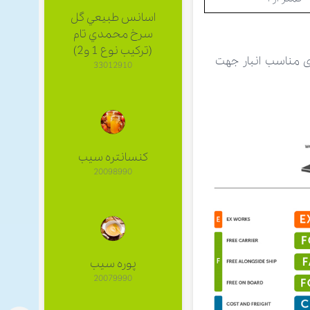
اسانس طبيعي گل
سرخ محمدي تام
(ترکیب نوع 1 و2)
 مناسب انبار جهت
33012910
کنسانتره سیب
20098990
پوره سیب
20079990