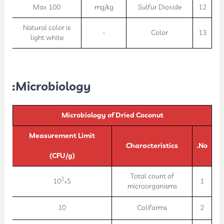
Max 100
mg/kg
Sulfur Dioxide
12
Natural color is
-
Color
13
light white
Microbiology:
Microbiology of Dried Coconut
Measurement Limit
Characteristics
No.
(CFU/g)
Total count of
2
5*10
1
microorganisms
10
Coliforms
2