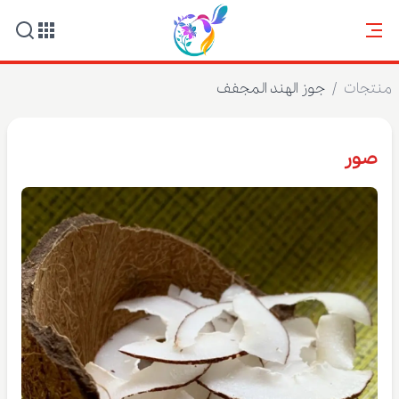
منتجات
/
جوز الهند المجفف
صور