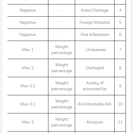
Negative
-
Insect Damage
4
Negative
-
Foreign Material
5
Negative
-
Pest Infestation
6
Weight
Max 1
Unripeness
7
percentage
Weight
Max 2
Damaged
8
percentage
Weight
Acidity of
Max 0.2
9
percentage
extracted fat
Weight
Max 0.1
Acid-Insoluble Ash
10
percentage
Weight
Max 3
Moisture
11
percentage