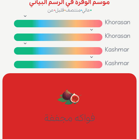
موسم الوفرة في الرسم البياني
عالي
منتصف
قليل
عن
Khorasan
Khorasan
Kashmar
Kashmar
فواكه مجففة