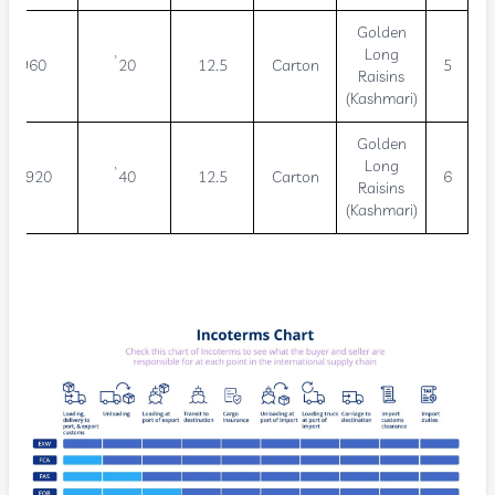
Golden
Long
960
20’
12.5
Carton
5
Raisins
(Kashmari)
Golden
Long
1,920
40’
12.5
Carton
6
Raisins
(Kashmari)