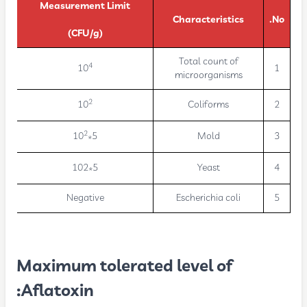
Measurement Limit
Characteristics
No.
(CFU/g)
Total count of
4
10
1
microorganisms
2
10
Coliforms
2
2
5*10
Mold
3
5*102
Yeast
4
Negative
Escherichia coli
5
Maximum tolerated level of
Aflatoxin: