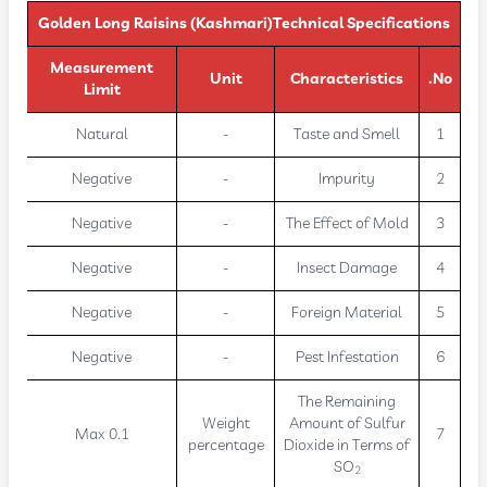
Golden Long Raisins (Kashmari)Technical Specifications
Measurement
Unit
Characteristics
No.
Limit
Natural
-
Taste and Smell
1
Negative
-
Impurity
2
Negative
-
The Effect of Mold
3
Negative
-
Insect Damage
4
Negative
-
Foreign Material
5
Negative
-
Pest Infestation
6
The Remaining
Weight
Amount of Sulfur
Max 0.1
7
percentage
Dioxide in Terms of
SO
2