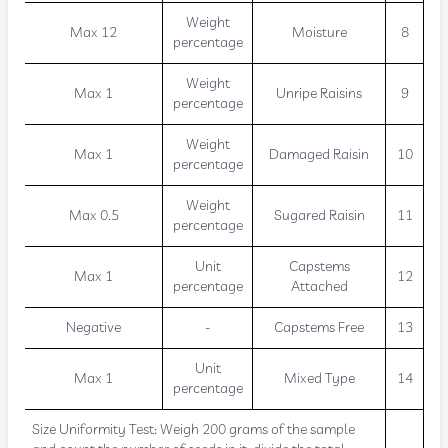
Weight
Max 12
Moisture
8
percentage
Weight
Max 1
Unripe Raisins
9
percentage
Weight
Max 1
Damaged Raisin
10
percentage
Weight
Max 0.5
Sugared Raisin
11
percentage
Unit
Capstems
Max 1
12
percentage
Attached
Negative
-
Capstems Free
13
Unit
Max 1
Mixed Type
14
percentage
Size Uniformity Test: Weigh 200 grams of the sample