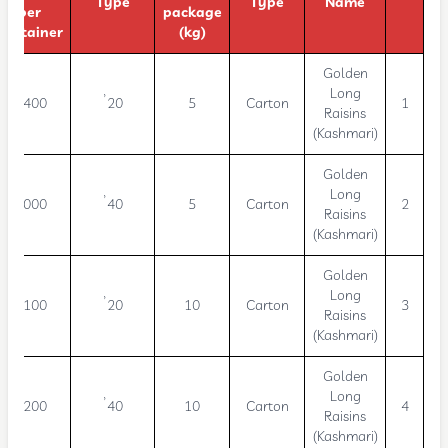
Type
Type
Name
per
package
container
(kg)
Golden
Long
2,400
20’
5
Carton
1
Raisins
(Kashmari)
Golden
Long
5,000
40’
5
Carton
2
Raisins
(Kashmari)
Golden
Long
1,100
20’
10
Carton
3
Raisins
(Kashmari)
Golden
Long
2,200
40’
10
Carton
4
Raisins
(Kashmari)