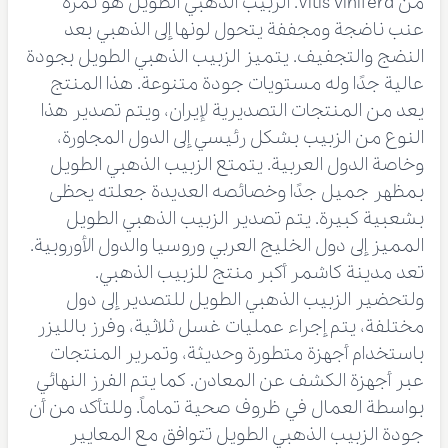
من Vitis vinifera. الزبيب الذهبي الطويل هو ثمرة
عنب ناضجة ومجففة يتحول لونها إلى الذهبي بعد
النضج والتجفيف. يتميز الزبيب الذهبي الطويل بجودة
عالية جدًا وله مستويات جودة متنوعة. هذا المنتج
يعد من المنتجات التصديرية لإيران، ويتم تصدير هذا
النوع من الزبيب بشكل رئيسي إلى الدول المجاورة،
وخاصة الدول العربية. يتمتع الزبيب الذهبي الطويل
بمظهر جميل جدًا وخصائصه العديدة جعلته يحظى
بشعبية كبيرة. يتم تصدير الزبيب الذهبي الطويل
المميز إلى دول الخليج العربي وروسيا والدول الأوروبية.
تعد مدينة كاشمر أكبر منتج للزبيب الذهبي.
ولتحضير الزبيب الذهبي الطويل للتصدير إلى دول
مختلفة، يتم إجراء عمليات غسل ثلاثية، وفرز بالليزر
باستخدام أجهزة متطورة وحديثة، وتمرير المنتجات
عبر أجهزة الكشف عن المعادن. كما يتم الفرز النهائي
بواسطة العمال في ظروف صحية تماماً. وللتأكد من أن
جودة الزبيب الذهبي الطويل تتوافق مع المعايير