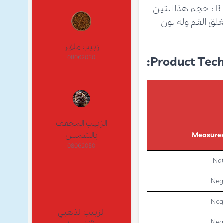
التين مغلق الفم وله لون أصفر وبني. - - التين المجفف مغلق الفم – العادي B :‌ حجم هذا التين
رز. هذا التين مغلق الفم وله لون
زبيب ملاير
08062030
Product Techn
الزبيب المجفف
بالشمس
Measurem
08062050
Nat
Neg
Neg
الزبيب الذهبي
Neg