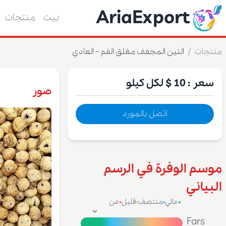
AriaExport
بيت
منتجات
منتجات
/
التين المجفف مغلق الفم – العادي
سعر :
10 $
لكل كيلو
صور
اتصل بالمورد
موسم الوفرة في الرسم
البياني
عالي
منتصف
قليل
عن
Fars