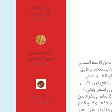
الزبيب الأخضر
(كشمري)
08062070
الزبيب الذهبي
الطويل (كشمري)
حمل الاسم العلمي
08062070
طوبة باستخدام طرق
ق العالمية في
الدرجات التالية: - التين المجفف مغلق الفم – العادي AAA : حجم هذا التين يتراوح بين 23 إلى
م وله لون أصفر وبني. -
التين المجفف مغلق الفم – العادي AA : حجم هذا التين يتراوح بين 20 إلى 23 ملم، ويخرج من
زبيب السلطانة
ن المجفف مغلق الفم –
08062030
جم هذا التين يتراوح بين 17 إلى 20 ملم، ويخرج من منفذ A في ماكينة الفرز. هذا