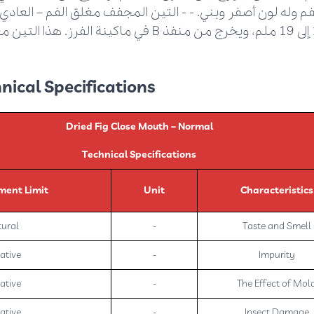
يتراوح بين 13 إلى 19 ملم، ويخرج من منفذ B في ماكينة الف
ical Specifications:
Dried Fig Close Mouth – Normal
Technical Specifications
ent Limit
Unit
Characteristics
ural
-
Taste and Smell
ative
-
Impurity
ative
-
The Effect of Mol
ative
-
Insect Damage