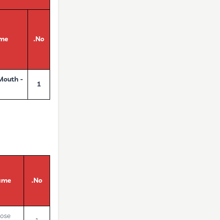
ame
No.
Mouth -
1
ame
No.
lose