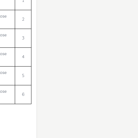
1
lose
2
lose
3
lose
4
lose
5
lose
6