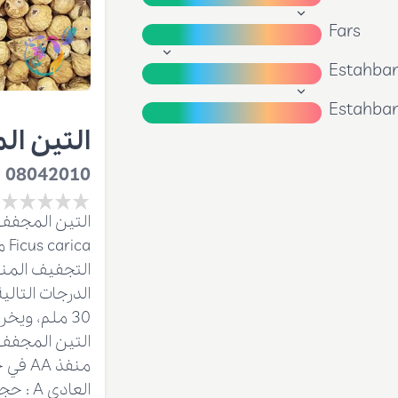
Fars
Estahba
Estahba
التين ال
08042010
التين المجفف 
ca
التجفيف المنا
منفذ 