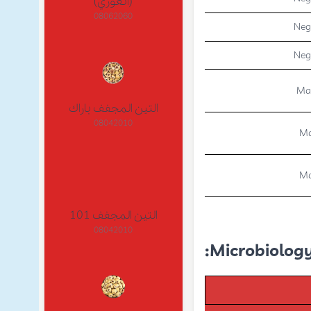
(أنغوري)
08062060
Neg
Neg
Ma
التين المجفف باراك
08042010
Ma
Ma
التين المجفف 101
08042010
:
Microbiolog