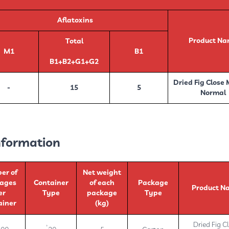
Aflatoxins
Product N
Total
M1
B1
B1+B2+G1+G2
Dried Fig Close 
-
15
5
Normal
formation:
er of
Net weight
ages
Container
of each
Package
Product N
er
Type
package
Type
ainer
(kg)
Dried Fig C