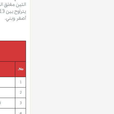
أصفر وبني.
No.
1
2
d
3
4