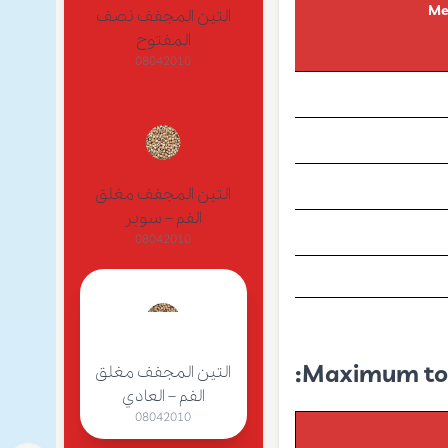
Me
التين المجفف نصف
المفتوح
08042010
التين المجفف مغلق
الفم – سوبر
08042010
Maximum tole
التين المجفف مغلق
الفم – العادي
08042010