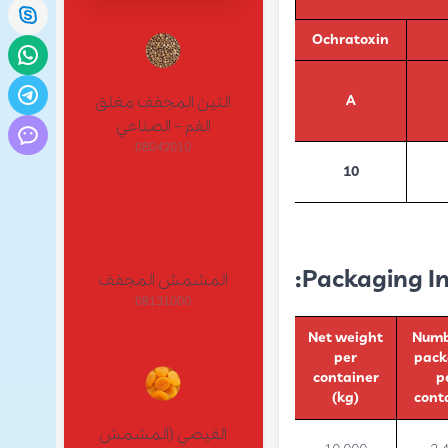
Ochratoxin
A
التين المجفف مغلق
الفم – الصناعي
08042010
10
Packaging In
المشمش المجفف
08131000
Net weight
Numb
per
pack
container
p
(kg)
cont
القيصي (المشمش