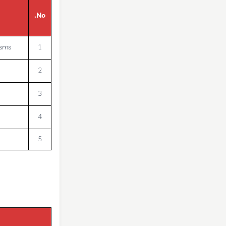
No.
isms
1
2
3
4
5