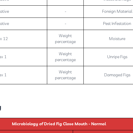
ative
-
Foreign Material
ative
-
Pest Infestation
Weight
x 12
Moisture
percentage
Weight
x 1
Unripe Figs
percentage
Weight
x 1
Damaged Figs
percentage
y
Microbiology of Dried Fig Close Mouth - Normal