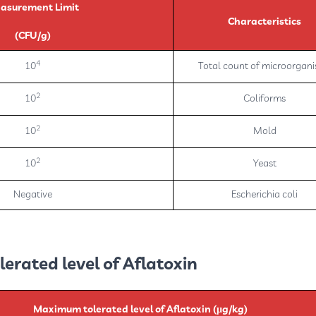
asurement Limit
Characteristics
(CFU/g)
4
10
Total count of microorgan
2
10
Coliforms
2
10
Mold
2
10
Yeast
Negative
Escherichia coli
rated level of Aflatoxin:
Maximum tolerated level of Aflatoxin (µg/kg)