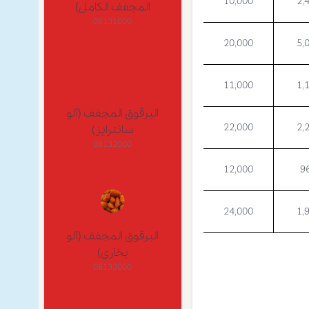
10,000
2,
المجفف الكامل)
08131000
20,000
5,
11,000
1,
البرقوق المجفف (آلو
22,000
2,
سانترايز)
08132000
12,000
9
24,000
1,
البرقوق المجفف (آلو
بخارى)
08132000