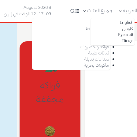
8 August 2026
لعربیه
جميع الفئات
10 : 17 : 12
الوقت في إيران
English
مكسرات
فارسی
فواكه مجففة
Русский
زعفران
Türkçe
تمر
فواكه و خضروات
نباتات طبية
صناعات بديلة
مأكولات بحرية
فواكه
مجففة