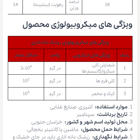
درصد
16
رطوبت (بیشینه)
14
وزنی
ویژگی های میکروبیولوژی محصول
ویژگی های میکروبیولوژی زرشک دانه اناری
ردیف
ویژگی های میکروبی
واحد
حداکثر مجاز
شمارش کلی
4
1
در گرم
10
*2
میکروارگانیسم ها
2
2
کلی فرم ها
در گرم
10
3
3
کپک و مخمر
در گرم
10
موارد استفاده:
آشپزی، صنایع غذایی
تاریخ برداشت:
سپتامبر
محل تولید اسم شهر و کشور:
خراسان جنوبی
شرایط حمل محصول:
ماشین یا کانتینر یخچالی
شرایط نگهداری:
زرشک دانه اناری باید در جای خشک و