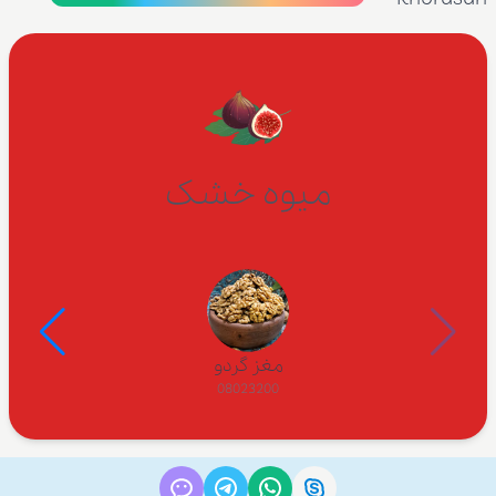
میوه خشک
مغز گردو
08023200