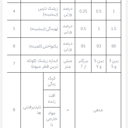
درصد
زرشک نارس
4
0.25
0.5
1
وزنی
(بیشینه)
درصد
1.5
1
0.5
لهیدگی (بیشینه)
5
وزنی
درصد
90
92
95
یکنواختی (کمینه)
6
وزنی
بین 3
بین 5
بزرگتر
میلی
اندازه زرشک
(کوتاه
7
و 5
و ۷
از 7
متر
ترین قطر میوه)
کپک
زدگی
آفت
زنده
ناپذیرفتنی
منفی
=
9
ها
مواد
خارجی
با