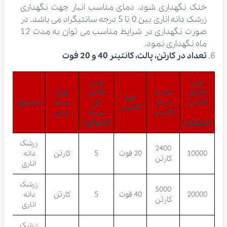
خنک نگهداری شود. دمای مناسب انبار جهت نگهداری
زرشک دانه اناری بین 0 تا 5 درجه سانتیگراد می باشد. در
صورت نگهداری در شرایط مناسب می توان به مدت 12
ماه نگهداری نمود.
تعداد در کارتن، پالت، کانتینر 40 و 20 فوت
وزن
وزن
خالص
تعداد
خالص
نوع
نوع
کانتینر
در هر
هر
بسته
محصول
کانتینر
کانتینر
بسته
بندی
(کیلوگرم)
(کیلوگرم)
زرشک
2400
10000
20 فوت
5
کارتن
دانه
کارتن
اناری
زرشک
5000
20000
40 فوت
5
کارتن
دانه
کارتن
اناری
زرشک