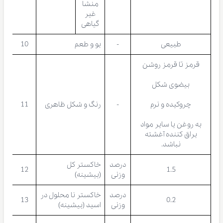
منشا
غیر
گیاهی
طبیعی
-
بو و طعم
10
قرمز تا قرمز روشن
بیضوی شکل
چروکیده و نرم
-
رنگ و شکل ظاهری
11
به روغن یا سایر مواد
براق کننده آغشته
نباشد.
درصد
خاکستر کل
12
1.5
وزنی
(بیشینه)
درصد
خاکستر نا محلول در
13
0.2
وزنی
اسید (بیشینه)