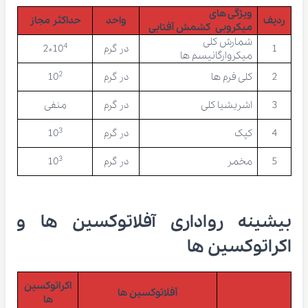
ویژگی های
ردیف
واحد
حداکثر مجاز
میکروبی کشمش آفتابی
شمارش کلی
4
1
در گرم
10
*2
میکروارگانیسم ها
2
2
کلی فرم ها
در گرم
10
3
اشریشیا کلی
در گرم
منفی
3
4
کپک
در گرم
10
3
5
مخمر
در گرم
10
بیشینه رواداری آفلاتوکسین ها و
اکراتوکسین ها
اکراتوکسین
آفلاتوکسین ها
ها