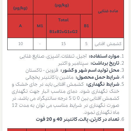
(µg/kg)
(µg/kg)
ماده غذایی
Total
A
M1
B1
B1+B2+G1+G2
کشمش آفتابی
5
15
-
10
موارد استفاده:
آجیل، تنقلات، آشپزی، صنایع غذایی
تاریخ برداشت:
سپتامبر و اکتبر
محل تولید اسم شهر و کشور:
قزوین - تاکستان
شرایط حمل محصول:
ماشین یا کانتینر یخچالی
شرایط نگهداری:
کشمش آفتابی باید در جای خشک و
خنک نگهداری شود. دمای مناسب انبار جهت نگهداری
کشمش آفتابی بین 0 تا 5 درجه سانتیگراد می باشد. در
صورت نگهداری در شرایط مناسب می توان به مدت 12
ماه نگهداری نمود.
تعداد در کارتن، پالت، کانتینر 40 و 20 فوت