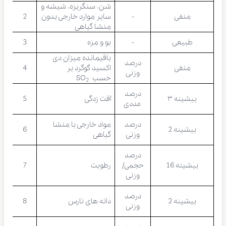
شن، سنگریزه، شیشه و
منفی
-
سایر موارد خارجی بدون
2
منشا گیاهی
طبیعی
-
بو و مزه
3
باقیمانده میزان دی
درصد
منفی
اکسید گوگرد بر
4
وزنی
حسب SO
2
درصد
بیشینه ۳
آفت زدگی
5
عددی
درصد
مواد خارجی با منشا
بیشینه 2
6
وزنی
گیاهی
درصد
بیشینه 16
حجمی/
رطوبت
7
وزنی
درصد
بیشینه 2
دانه های نارس
8
وزنی