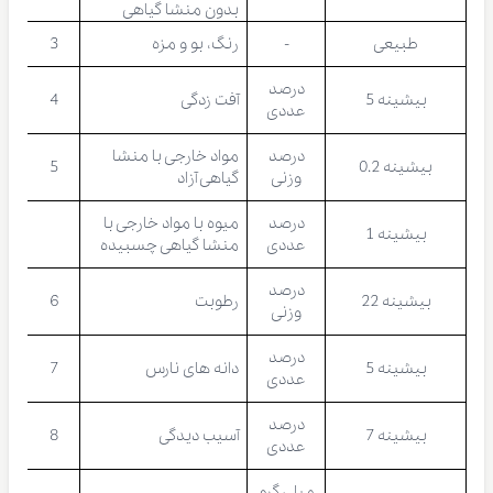
بدون منشا گیاهی
طبیعی
-
رنگ، بو و مزه
3
درصد
بیشینه 5
آفت زدگی
4
عددی
درصد
مواد خارجی با منشا
بیشینه 0.2
5
وزنی
گیاهی آزاد
درصد
میوه با مواد خارجی با
بیشینه 1
عددی
منشا گیاهی چسبیده
درصد
بیشینه 22
رطوبت
6
وزنی
درصد
بیشینه 5
دانه های نارس
7
عددی
درصد
بیشینه 7
آسیب دیدگی
8
عددی
میلی گرم