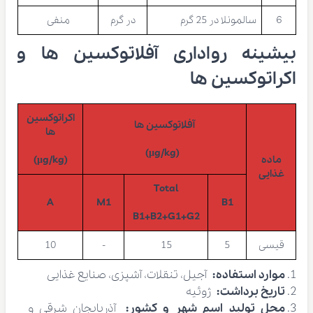
6
سالمونلا در 25 گرم
در گرم
منفی
بیشینه رواداری آفلاتوکسین ها و
اکراتوکسین ها
اکراتوکسین
آفلاتوکسین ها
ها
(µg/kg)
ماده
(µg/kg)
غذایی
Total
A
M1
B1
B1+B2+G1+G2
قیسی
5
15
-
10
موارد استفاده:
آجیل، تنقلات، آشپزی، صنایع غذایی
تاریخ برداشت:
ژوئیه
محل تولید اسم شهر و کشور:
آذربایجان شرقی و