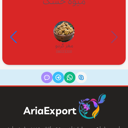
میوه خشک
مغز گردو
08023200
AriaExport