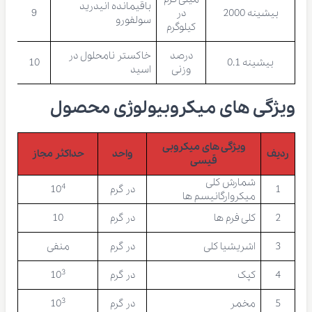
باقیمانده انیدرید
بیشینه 2000
در
9
سولفورو
کیلوگرم
درصد
خاکستر نامحلول در
بیشینه 0.1
10
وزنی
اسید
ویژگی های میکروبیولوژی محصول
ویژگی های میکروبی
ردیف
واحد
حداکثر مجاز
قیسی
شمارش کلی
4
1
در گرم
10
میکروارگانیسم ها
2
کلی فرم ها
در گرم
10
3
اشریشیا کلی
در گرم
منفی
3
4
کپک
در گرم
10
3
5
مخمر
در گرم
10