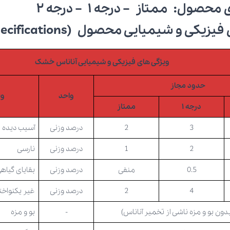
ی محصول:
ممتاز – درجه ۱ – درجه ۲
ی و شیمیایی محصول (Technical Specifications)
ویژگی های فیزیکی و شیمیایی آناناس
خشک
حدود مجاز
واحد
وی
درجه ۱
ممتاز
3
2
درصد وزنی
آسیب دیده
2
1
درصد وزنی
نارسی
0.5
منفی
درصد وزنی
بقایای گیاه
4
2
درصد وزنی
غیر یکنواخت
دون بو و مزه ناشی از تخمیر آناناس)
-
بو و مزه