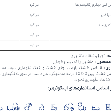
کلی میکروارگانیسم ها
در گرم
ا کلی
در گرم
اکتریاسه
در گرم
در گرم
در گرم
ده:
آجیل، تنقلات، آشپزی
 محصول:
ماشین یا کانتینر یخچالی
اری:
آناناس خشک باید در جای خشک و خنک نگهداری شود. دمای
نگهداری آناناس خشک بین 0 تا 10 درجه سانتیگراد می باشد. در صور
 اساس استانداردهای اینکوترمز
: