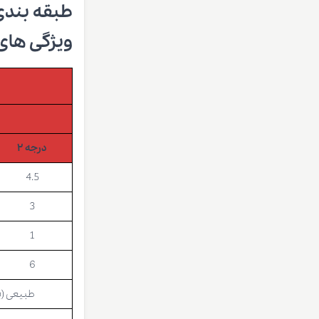
طبقه بند
ویژگی های فیزیک
درجه ۲
4.5
3
1
6
طبیعی (ب