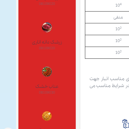
08109020
4
10
منفی
2
10
2
10
زرشک دانه اناری
08109020
2
10
 مناسب انبار جهت
ت نگهداری در شرایط مناسب می
عناب خشک
08109030