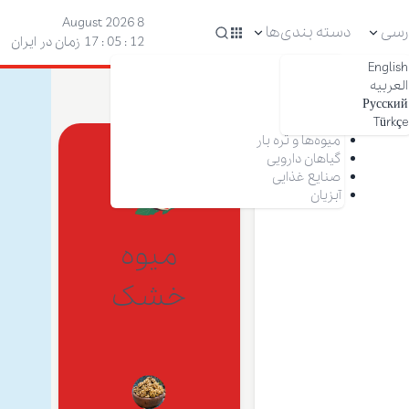
8 August 2026
رسی
دسته بندی‌ها
13 : 05 : 17
زمان در ایران
English
آجیل
العربیه
خشکبار
Русский
زعفران
Türkçe
خرما
میوه‌ها و تره بار
گیاهان دارویی
صنایع غذایی
آبزیان
میوه
خشک