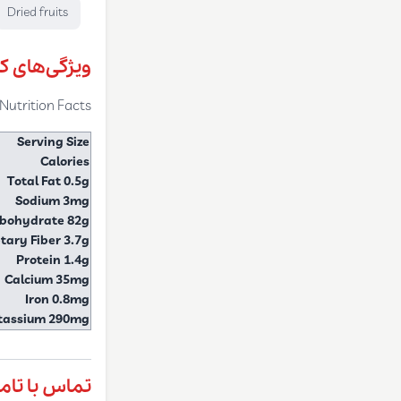
Dried fruits
ویژگی‌های ک
Nutrition Facts
Serving Size
Calories
Total Fat 0.5g
Sodium 3mg
rbohydrate 82g
tary Fiber 3.7g
Protein 1.4g
Calcium 35mg
Iron 0.8mg
tassium 290mg
تماس با تام