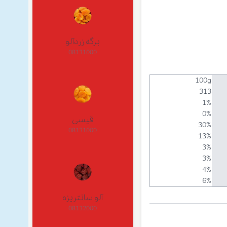
برگه زردآلو
08131000
100g
313
1%
0%
قیسی
30%
08131000
13%
3%
3%
4%
6%
آلو سانتریزه
08132000