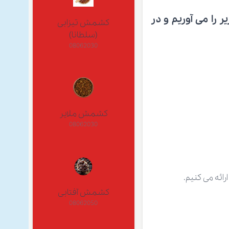
 را می آوریم و در
کشمش تیزابی
(سلطانا)
08062030
کشمش ملایر
08062030
ائه می کنیم.
کشمش آفتابی
08062050