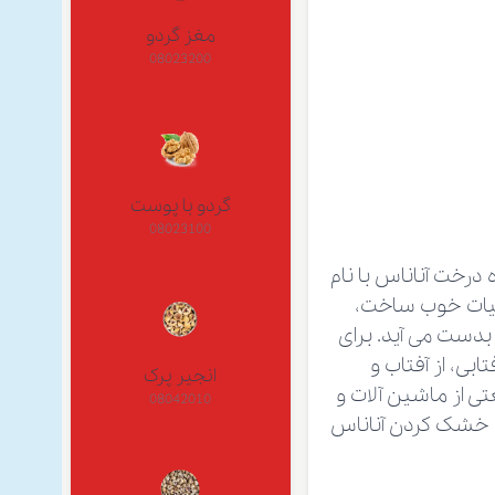
مغز گردو
08023200
گردو با پوست
08023100
درخت آناناس با نام
 می باشد که تحت عملیات خوب ساخت،
ست می آید. برای
بی، از آفتاب و
انجیر پرک
 از ماشین آلات و
08042010
ی خشک کردن آناناس