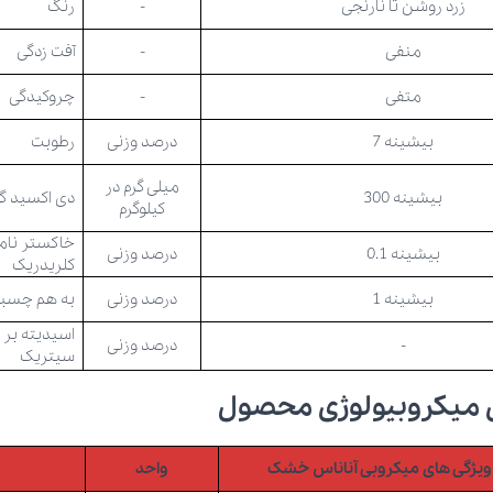
زرد روشن تا نارنجی
-
رنگ
منفی
-
آفت زدگی
متفی
-
چروکیدگی
بیشینه 7
درصد وزنی
رطوبت
میلی گرم در
بیشینه 300
دی اکسید گو
کیلوگرم
خاکستر نام
بیشینه 0.1
درصد وزنی
کلریدریک
بیشینه 1
درصد وزنی
به هم چسب
اسیدیته بر
-
درصد وزنی
سیتریک
 میکروبیولوژی محصول
ویژگی های میکروبی آناناس
خشک
واحد
ح