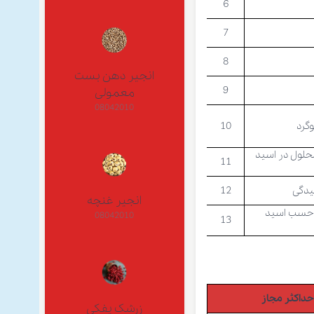
6
7
8
انجیر دهن بست
9
معمولی
08042010
گرد
10
حلول در اسید
11
یدگی
12
انجیر غنچه
 حسب اسید
08042010
13
داکثر مجاز
زرشک پفکی