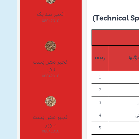
انجیر صد یک
08042010
ژگیها
ردیف
انجیر دهن بست
لاکی
08042010
1
2
ی
3
ی
4
انجیر دهن بست
سوپر
5
08042010