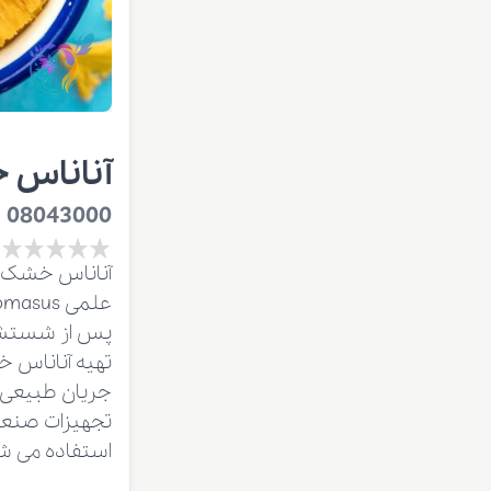
آناناس
08043000
آناناس خشک فر
پس از شستشو،
تهیه آناناس خ
جریان طبیعی 
تجهیزات صنعتی
استفاده می ش