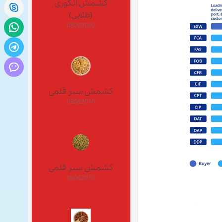
کشمش انگوری
(طلایی)
08062060
کشمش سبز قلمی
08062070
کشمش سبز قلمی
08062070