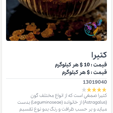
کتیرا
قیمت :
10 $
هر کیلوگرم
قیمت :
$
هر کیلوگرم
13019040
كتيرا صمغي است كه از انواع مختلف گون
(Astragalus) از خانواده (Leguminoseae) بدست
مي‏آيد و بر حسب ظرافت و رنگ بدو نوع تقسيم