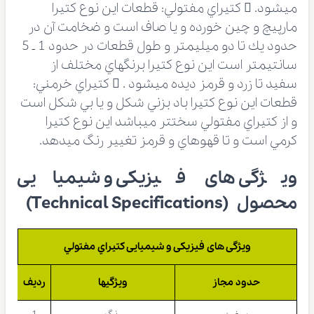
مي‏شود.  كتيراي مفتولي: قطعات اين نوع كتيرا
مارپيچ و چين خورده و يا صاف است و ضخامت آن در
حدود يك تا دو ميليمتر و طول قطعات در حدود 1 ـ 5
سانتيمتر است اين نوع كتيرا برنگهاي مختلف از
سفيد تا زرد و قرمز ديده مي‏شود .  كتيراي خرمني:
قطعات اين نوع كتيرا باد بزني شكل و يا بي شكل است
و از كتيراي مفتولي سخت‏تر مي‏باشد اين نوع كتيرا
كرمي است و تا قهوه‏اي و قرمز تغيير رنگ مي‏دهد.
ویژگی های فیزیکی و شیمیایی
محصول (Technical Specifications)
ویژگی های فیزیکی و شیمیایی كتيراي مفتولي
حدود مجاز
ویژگیها
ردیف