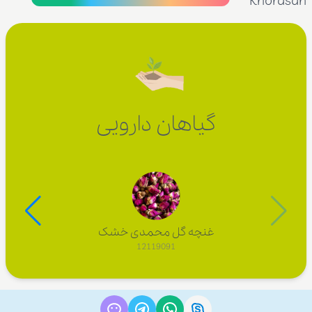
Khorasan
گیاهان دارویی
غنچه گل محمدی خشک
12119091