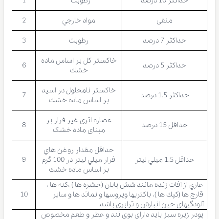
حداکثر 10 درصد
رطوبت
1
منفی
مواد خارجي
2
حداكثر 7 درصد
رطوبت
3
خاكستر کل بر اساس ماده
حداكثر 5 درصد
6
خشك
خاكستر نامحلول در اسید
حداكثر 1.5 درصد
7
بر اساس ماده خشك
عصاره اتری غیر فرار بر
حداقل 15 درصد
8
مبنای ماده خشک
حداقل مقدار روغن هاي
حداقل 1.5 ميلي ليتر
فرار ميلي ليتر در 100 گرم
9
بر اساس ماده خشك
عاري از آفات زنده مانند شش پايان (حشره ها ) ،كنه ها ،
قارچ ها (كپك ها )، باكتريها ويروسها و نماتد ها و ساير
10
آلودگيهاي حين انبارش و ترابري باشد.
پودر زیره سبز بايد داراي بوي تند و عطر و طعم مخصوص