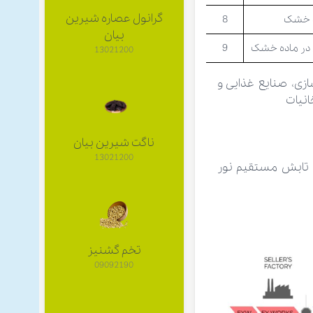
گرانول عصاره شیرین
ه خشک
8
بیان
در ماده خشک
9
13021200
زی، صنایع غذایی و
انیات
ناگت شیرین بیان
13021200
ز تابش مستقيم نور
تخم گشنیز
09092190