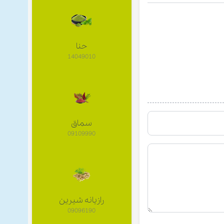
حنا
14049010
سماق
09109990
رازیانه شیرین
09096190