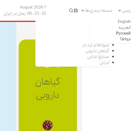
7 August 2026
رسی
دسته بندی‌ها
26 : 23 : 08
زمان در ایران
English
آجیل
العربیه
خشکبار
Русский
زعفران
Türkçe
خرما
میوه‌ها و تره بار
گیاهان دارویی
صنایع غذایی
آبزیان
گیاهان
دارویی