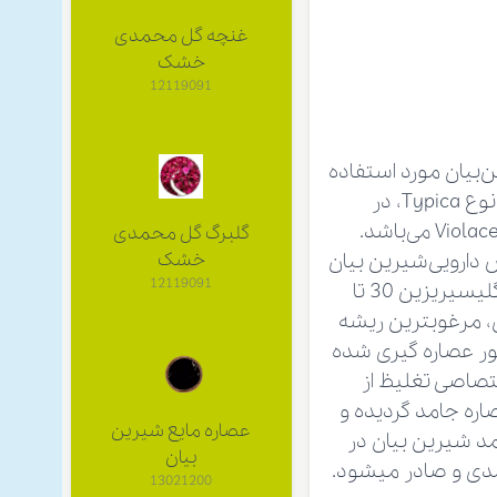
غنچه گل محمدی
خشک
12119091
شیرین‌بیان مورد استفاده
در تجارت از واریته‌های G.glabra می‌باشد که در نواحی مرکزی وجنوب اروپا از نوع Typica، در
نواحی مرکزی و جنوب روسیه از نوع Glandulifera و در ایران و عراق از نوع Violacea می‌باشد.
گلبرگ گل محمدی
 دارویی‌شیرین بیان
خشک
12119091
به این ترکیب نسبت داده می‌شود. در منابع مختلف علمی، میزان شیرینی گلیسیریزین 30 تا
ن، مرغوبترین ریشه
تور عصاره گیری شده
صاصی تغلیظ از
ره جامد گردیده و
عصاره مایع شیرین
ر قالب 5 کیلویی عصاره جامد شیرین بیان در
بیان
13021200