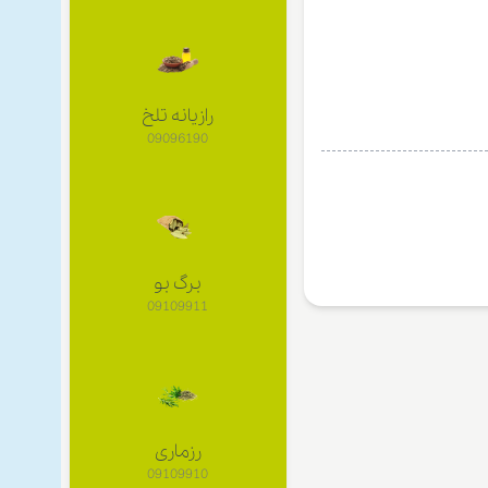
رازیانه تلخ
09096190
برگ بو
09109911
رزماری
09109910