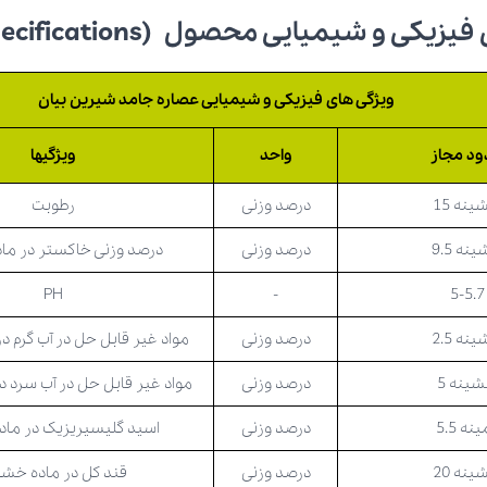
ی و شیمیایی محصول (Technical Specifications)
ویژگی های فیزیکی و شیمیایی عصاره جامد شیرین بیان
د مجاز
واحد
ویژگیها
ینه 15
درصد وزنی
رطوبت
نه 9.5
درصد وزنی
درصد وزنی خاکستر در م
PH
-
5-5.7
نه 2.5
درصد وزنی
مواد غیر قابل حل در آب گرم 
شینه 5
درصد وزنی
مواد غیر قابل حل در آب سرد 
نه 5.5
درصد وزنی
اسید گلیسیریزیک در ما
ینه 20
درصد وزنی
قند کل در ماده خ