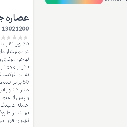
عصاره ج
13021200
یکی از مهمتری
50 برابر قن
ها از کشور ای
و پس از عبور
جمله فالینگ 
نایلون قرار میگیرد و 5 قالب آن در یک کارتن به وزن خالص 25