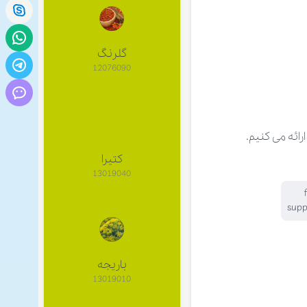
گلرنگ
12076090
ائه می کنیم.
کتیرا
13019040
supp
باريجه
13019010