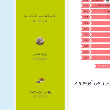
تخم گشنیز شکسته
09092290
زیره سبز
09093190
 را می آوریم و در
پودر زیره سبز
09093190