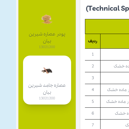
پودر عصاره شیرین
بیان
ردیف
13021200
1
اده خشک
2
3
عصاره جامد شیرین
در ماده خشک
4
بیان
13021200
در ماده خشک
5
ده خشک
6
شک
7