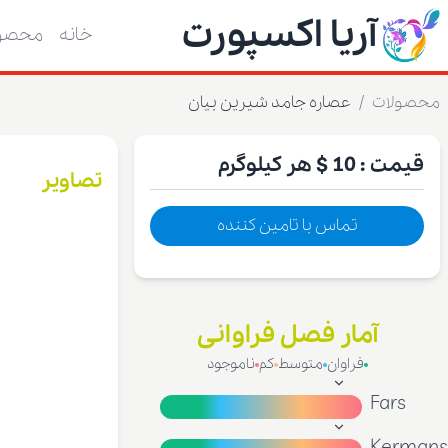
آریا اکسپورت
خانه
محصول
محصولات
/
عصاره جامد شیرین بیان
قیمت :
10 $
هر کیلوگرم
تصاویر
تماس با تامین کننده
آمار فصل فراوانی
فراوان
متوسط
کم
ناموجود
Fars
Kermans