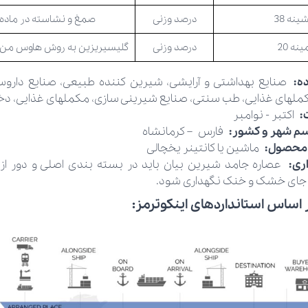
ینه 38
درصد وزنی
صمغ و نشاسته در ماد
ینه 20
درصد وزنی
گلیسیریزین به روش هاوس من 
ده:
صنایع بهداشتی و آرایشی، شیرین کننده طبیعی، صنایع داروسا
لهای غذایی، طب سنتی، صنایع شیرینی سازی، مکملهای غذایی، دخ
ت:
اکتبر - نوامبر
سم شهر و کشور:
فارس – کرمانشاه
 محصول:
ماشین یا کانتینر یخچالی
اری:
عصاره جامد شیرین بیان بايد در بسته بندی اصلی و دور ا
 جای خشک و خنک نگهداری شود.
 اساس استانداردهای اینکوترمز: