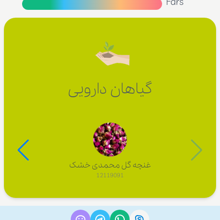
Fars
گیاهان دارویی
غنچه گل محمدی خشک
12119091