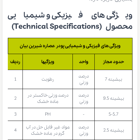
ویژگی های فیزیکی و شیمیایی
محصول (Technical Specifications)
ویژگی های فیزیکی و شیمیایی پودر عصاره شیرین بیان
حدود مجاز
واحد
ویژگیها
ردیف
درصد
بیشینه 7
رطوبت
1
وزنی
درصد
درصد وزنی خاکستر در
بیشینه 9.5
2
وزنی
ماده خشک
3
PH
-
5-5.7
درصد
مواد غیر قابل حل در آب
بیشینه 2.5
4
وزنی
گرم در ماده خشک