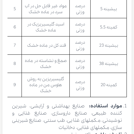
درصد
مواد غیر قابل حل در آب
بیشینه 5
5
وزنی
سرد در ماده خشک
درصد
اسید گلیسیریزیک در
کمینه 5.5
6
وزنی
ماده خشک
درصد
بیشینه 23
قند کل در ماده خشک
7
وزنی
درصد
صمغ و نشاسته در ماده
بیشینه 38
8
وزنی
خشک
گلیسیریزین به روش
درصد
کمینه 20
هاوس من در ماده
9
وزنی
خشک
موارد استفاده:
صنایع بهداشتی و آرایشی، شیرین
کننده طبیعی، صنایع داروسازی، صنایع غذایی و
نوشیدنی، مکملهای غذایی، طب سنتی، صنایع شیرینی
سازی، مکملهای غذایی، دخانیات