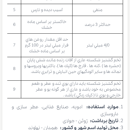
منفی
آسيب ديده و نارس
5
خاكستر بر اساس ماده
حداكثر 3 درصد
6
خشك
حد اقل مقدار روغن هاي
4/0 ميلي ليتر
فرار ميلي ليتر در 100 گرم
7
بر اساس ماده خشك
تخم گشنیز شکسته عاري از آفات زنده مانند شش پايان
(حشره ها ) ،كنه ها ، قارچ ها (كپك ها )، باكتريها ويروسها و
8
نماتد ها و ساير آلودگيهاي حين انبارش و ترابري باشد.
تخم گشنیز شکسته بايد داراي بوي تند و عطر و طعم
مخصوص به خود باشد و عاري از هر گونه بو و عطر
9
خارجي و بوي نا ( كپك زدگي ) باشد .
موارد استفاده:
ادویه، صنایع غذایی، عطر سازی و
داروسازی
تاریخ برداشت:
ژوئن - جولای
محل تولید اسم شهر و کشور:
همدان - نهاوند