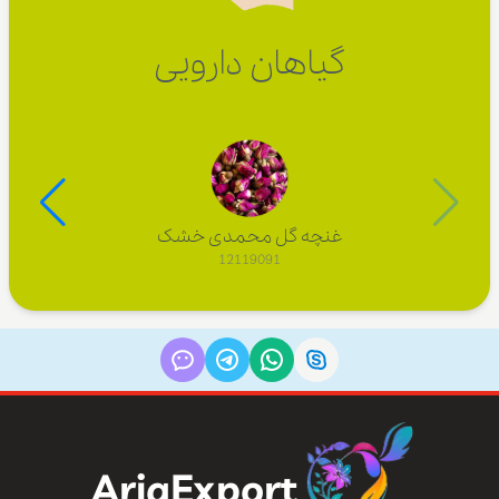
گیاهان دارویی
غنچه گل محمدی خشک
12119091
AriaExport