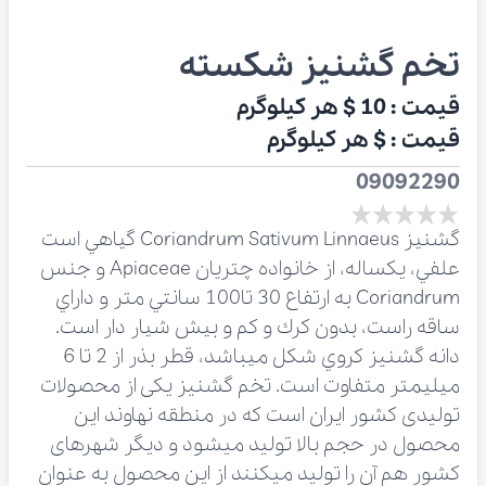
تخم گشنیز شکسته
قیمت :
10 $
هر کیلوگرم
قیمت :
$
هر کیلوگرم
09092290
گشنيز Coriandrum Sativum Linnaeus گياهي است
علفي، يكساله، از خانواده چتريان Apiaceae و جنس
Coriandrum به ارتفاع 30 تا100 سانتي متر و داراي
ساقه راست، بدون كرك و كم و بيش شيار دار است.
دانه گشنیز كروي شكل ميباشد، قطر بذر از 2 تا 6
ميليمتر متفاوت است. تخم گشنیز یکی از محصولات
تولیدی کشور ایران است که در منطقه نهاوند این
محصول در حجم بالا تولید میشود و دیگر شهرهای
کشور هم آن را تولید میکنند از این محصول به عنوان