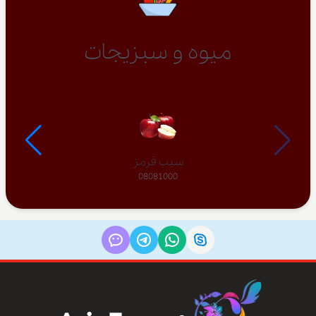
میوه و سبزیجات
سیب قرمز
08081000