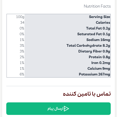
Nutrition Facts
100g
Serving Size
34
Calories
0%
Total Fat 0.2g
0%
Saturated Fat 0.1g
1%
Sodium 16mg
3%
Total Carbohydrate 8.2g
3%
Dietary Fiber 0.9g
2%
Protein 0.8g
1%
Iron 0.2mg
1%
Calcium 9mg
6%
Potassium 267mg
تماس با تامین کننده
ارسال پیام