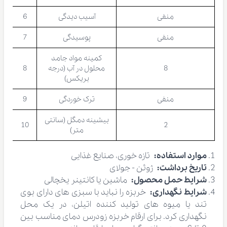
منفی
آسیب دیدگی
6
منفی
پوسیدگی
7
کمینه مواد جامد
8
محلول در آب (درجه
8
بریکس)
منفی
ترک خوردگی
9
بیشینه دمگل (سانتی
10
2
متر)
موارد استفاده:
تازه خوری، صنایع غذایی
تاریخ برداشت:
ژوئن - جولای
شرایط حمل محصول:
ماشین یا کانتینر یخچالی
شرایط نگهداری:
خربزه را نباید با سبزی های دارای بوی
تند یا میوه های تولید کننده اتیلن، در یک محل
نگهداری کرد. برای ارقام خربزه زودرس دمای مناسب بین