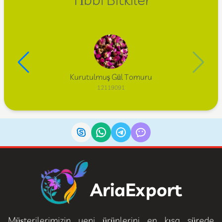
Tıbbi Bitkiler
Kurutulmuş Gül Tomuru
12119091
AriaExport
Müşterilerimizin yeni ürünlerini en kısa sürede