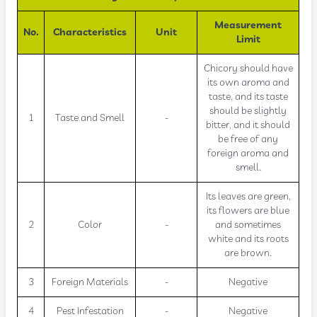
Measurement
No.
Characteristics
Unit
Limit
Chicory should have
its own aroma and
taste, and its taste
should be slightly
1
Taste and Smell
-
bitter, and it should
be free of any
foreign aroma and
smell.
Its leaves are green,
its flowers are blue
2
Color
-
and sometimes
white and its roots
are brown.
3
Foreign Materials
-
Negative
4
Pest Infestation
-
Negative