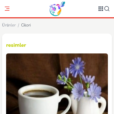
Ürünler
/
Cikori
resimler