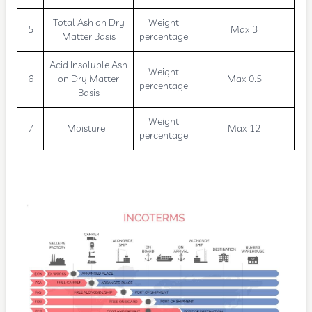
Total Ash on Dry
Weight
5
Max 3
Matter Basis
percentage
Acid Insoluble Ash
Weight
6
on Dry Matter
Max 0.5
percentage
Basis
Weight
7
Moisture
Max 12
percentage