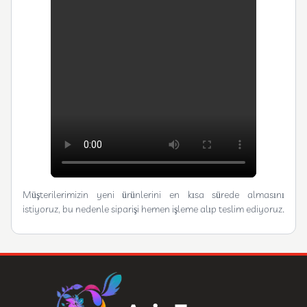
Müşterilerimizin yeni ürünlerini en kısa sürede almasını
istiyoruz, bu nedenle siparişi hemen işleme alıp teslim ediyoruz.