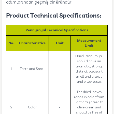
adımlarından geçmiş bir üründür.
Product Technical Specifications:
Pennyroyal Technical Specifications
Measurement
No.
Characteristics
Unit
Limit
Dried Pennyroyal
should have an
aromatic, strong,
1
Taste and Smell
-
distinct, pleasant
smell and a spicy
and bitter taste.
The dried leaves
range in color from
light gray green to
2
Color
-
olive green and
should be free of