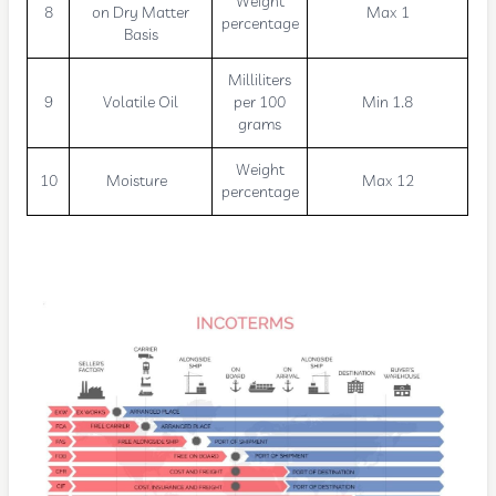
Weight
8
on Dry Matter
Max 1
percentage
Basis
Milliliters
9
Volatile Oil
per 100
Min 1.8
grams
Weight
10
Moisture
Max 12
percentage