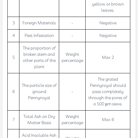
yellow or brown
leaves.
3
Foreign Materials
-
Negative
4
Pest Infestation
-
Negative
The proportion of
broken stem and
Weight
5
Max 2
other parts of the
percentage
plant
The grated
The particle size of
Pennyroyal should
6
ground
-
pass completely
Pennyroyal
through the pores of
a 500 µm sieve.
Total Ash on Dry
Weight
7
Max 6
Matter Basis
percentage
Acid Insoluble Ash