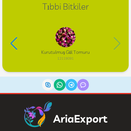
Tıbbi Bitkiler
Kurutulmuş Gül Tomuru
12119091
AriaExport