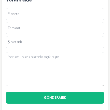
Yorum ekle
E-posta
Tam adı
Şirket adı
GÖNDERMEK