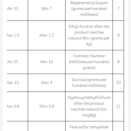
Regenerating Sugars
Min 10
Min 7
(grams per hundred
7
milliliters)
Ethyl Alcohol after the
product reaches
Max 1.5
Max 1.5
8
natural Brix (grams per
Kg)
Formalin Number
Min 25
Min 10
(milliliters per hundred
9
grams)
Sucrose (grams per
Max 10
Max 4
10
hundred milliliters)
Hydroxymethylfurfural
after the product
Max 0.6
Max 0.6
11
reaches natural brix
(mg/kg)
Free sulfur anhydride