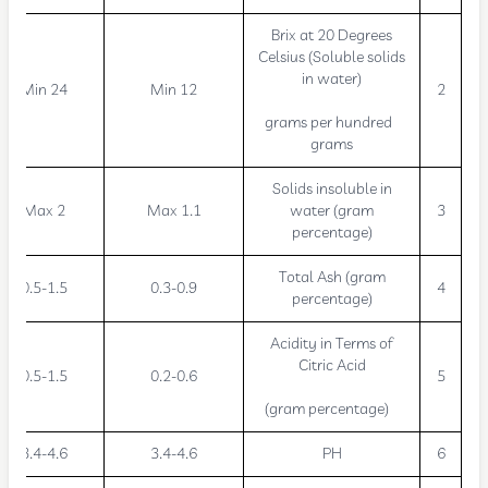
Brix at 20 Degrees
Celsius (Soluble solids
in water)
Min 24
Min 12
2
grams per hundred
grams
Solids insoluble in
Max 2
Max 1.1
water (gram
3
percentage)
Total Ash (gram
0.5-1.5
0.3-0.9
4
percentage)
Acidity in Terms of
Citric Acid
0.5-1.5
0.2-0.6
5
(gram percentage)
3.4-4.6
3.4-4.6
PH
6