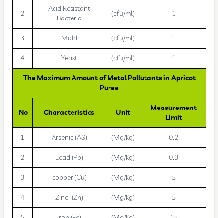
Acid Resistant
2
(cfu/ml)
1
Bacteria
3
Mold
(cfu/ml)
1
4
Yeast
(cfu/ml)
1
The Maximum Amount of Metal Pollutants in Apricot
Puree
Measurement
No.
Characteristics
Unit
Limit
1
Arsenic (AS)
(Mg/Kg)
0.2
2
Lead (Pb)
(Mg/Kg)
0.3
3
copper (Cu)
(Mg/Kg)
5
4
Zinc (Zn)
(Mg/Kg)
5
5
Iron (Fe)
(Mg/Kg)
15