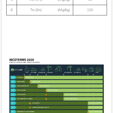
6
Tin (Sn)
(Mg/Kg)
150