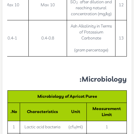
SO
after dilution and
2
Max 10
Max 10
12
reaching natural
concentration (mg/kg)
Ash Alkalinity in Terms
of Potassium
0.4-1
0.4-0.8
Carbonate
13
(gram percentage)
Microbiology:
Microbiology of Apricot Puree
Measurement
No.
Characteristics
Unit
Limit
1
Lactic acid bacteria
(cfu/ml)
1