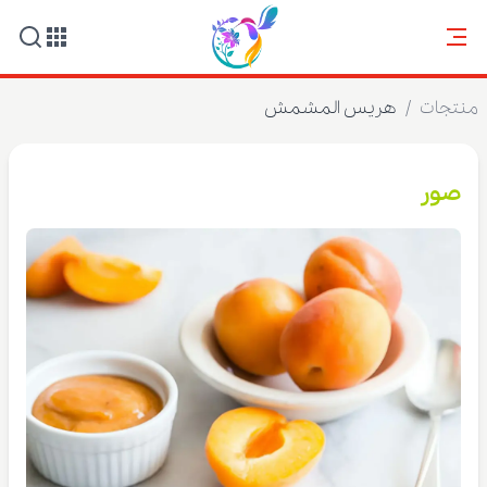
منتجات
/
هريس المشمش
صور