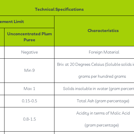
Technical Specifications
ement Limit
Characteristics
Unconcentrated Plum
Puree
Negative
Foreign Material
Brix at 20 Degrees Celsius (Soluble solids 
Min 9
grams per hundred grams
Max 1
Solids insoluble in water (gram percen
0.15-0.5
Total Ash (gram percentage)
Acidity in terms of Malic Acid
0.8-1.5
(gram percentage)