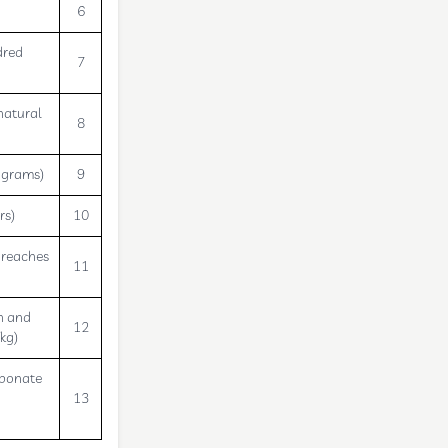
6
dred
7
natural
8
d grams)
9
rs)
10
 reaches
11
on and
12
kg)
rbonate
13