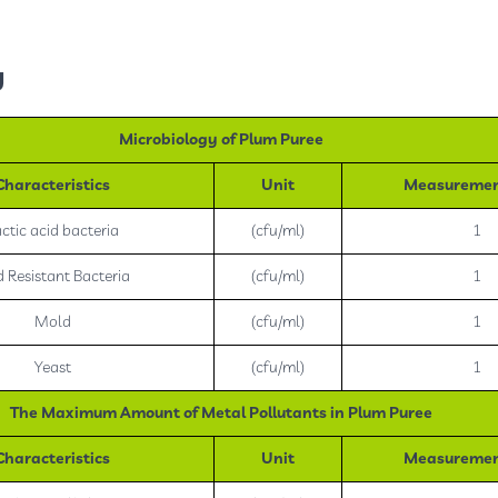
:
Microbiology of Plum Puree
Characteristics
Unit
Measurement
ctic acid bacteria
(cfu/ml)
1
d Resistant Bacteria
(cfu/ml)
1
Mold
(cfu/ml)
1
Yeast
(cfu/ml)
1
The Maximum Amount of Metal Pollutants in Plum Puree
Characteristics
Unit
Measurement