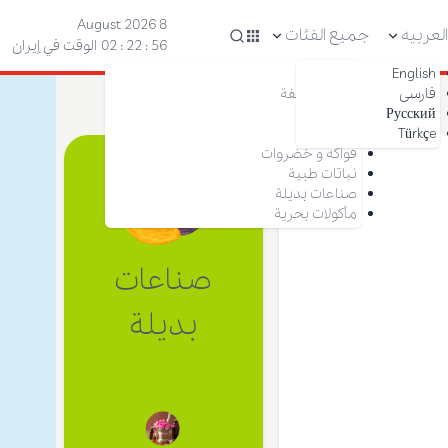
8 August 2026
لعربیه
جميع الفئات
57 : 22 : 02
الوقت في إيران
English
مكسرات
فارسی
فواكه مجففة
Русский
زعفران
Türkçe
تمر
فواكه و خضروات
نباتات طبية
صناعات بديلة
مأكولات بحرية
صناعات
بديلة