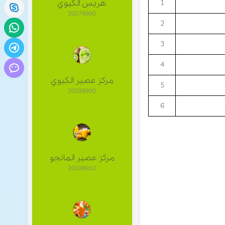
هريس الكيوي
1
20079990
2
3
4
مركز عصير الكيوي
5
20098990
6
مركز عصير المانجو
20098910