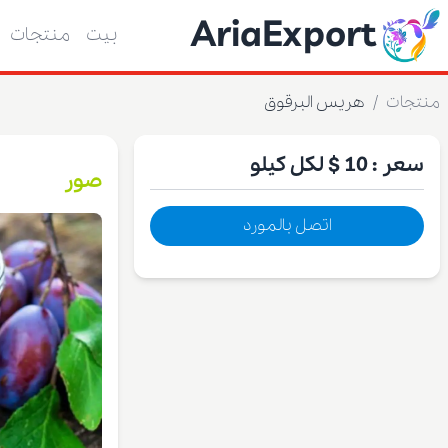
AriaExport
بيت
منتجات
منتجات
/
هريس البرقوق
سعر :
10 $
لكل كيلو
صور
اتصل بالمورد