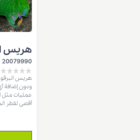
هريس ال
20079990
هريس البرقوق 
ودون إضافة أي
عمليات مثل ال
أقصى لقطر المسام يبلغ 0.841 مم وفصل الق