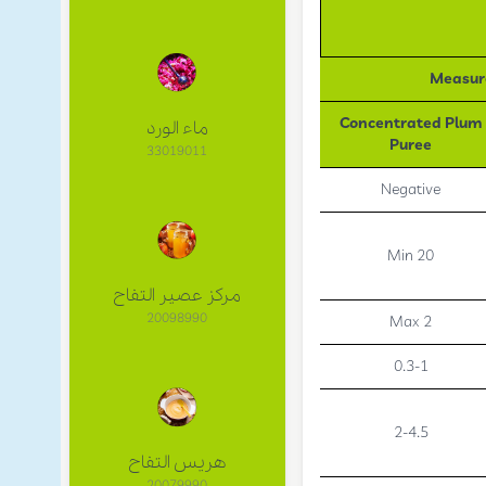
Measur
Concentrated Plum
ماء الورد
Puree
33019011
Negative
Min 20
مركز عصير التفاح
20098990
Max 2
0.3-1
2-4.5
هريس التفاح
20079990