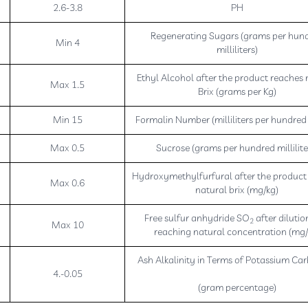
2.6-3.8
PH
Regenerating Sugars (grams per hun
Min 4
milliliters)
Ethyl Alcohol after the product reaches 
Max 1.5
Brix (grams per Kg)
Min 15
Formalin Number (milliliters per hundre
Max 0.5
Sucrose (grams per hundred millilite
Hydroxymethylfurfural after the product
Max 0.6
natural brix (mg/kg)
Free sulfur anhydride SO
after diluti
2
Max 10
reaching natural concentration (mg/
Ash Alkalinity in Terms of Potassium Ca
0.05-.4
(gram percentage)