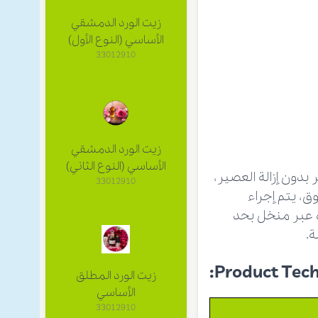
زيت الورد الدمشقي
الأساسي (النوع الأول)
33012910
زيت الورد الدمشقي
الأساسي (النوع الثاني)
دون إزالة العصير،
33012910
ق، يتم إجراء
ه عبر منخل بحد
Product Techn
زيت الورد المطلق
الأساسي
33012910