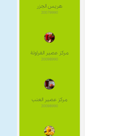
هريس الجزر
20079990
مركز عصير الفراولة
20098990
مركز عصير العنب
20098990