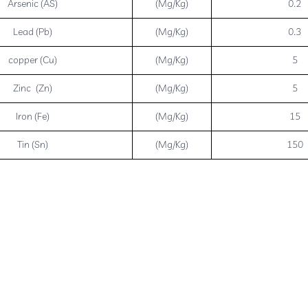
Arsenic (AS)
(Mg/Kg)
0.2
Lead (Pb)
(Mg/Kg)
0.3
copper (Cu)
(Mg/Kg)
5
Zinc (Zn)
(Mg/Kg)
5
Iron (Fe)
(Mg/Kg)
15
Tin (Sn)
(Mg/Kg)
150