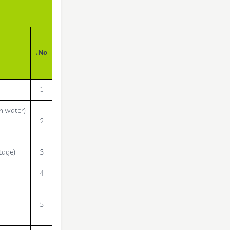
No.
1
in water)
2
tage)
3
4
5