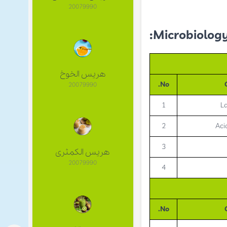
20079990
Microbiology
هريس الخوخ
No.
20079990
1
La
2
Aci
3
هريس الكمثرى
20079990
4
No.