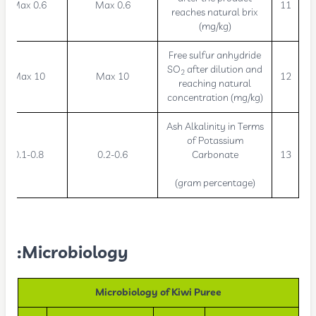
Max 0.6
Max 0.6
11
reaches natural brix
(mg/kg)
Free sulfur anhydride
SO
after dilution and
2
Max 10
Max 10
12
reaching natural
concentration (mg/kg)
Ash Alkalinity in Terms
of Potassium
0.1-0.8
0.2-0.6
Carbonate
13
(gram percentage)
Microbiology:
Microbiology of Kiwi Puree