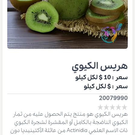
هريس الكيوي
سعر :
10 $
لكل كيلو
سعر :
$
لكل كيلو
20079990
هريس الكيوي هو منتج يتم الحصول عليه من ثمار
الكيوي الناضجة بالكامل أو المقشرة لشجرة الكيوي
ذات الاسم العلمي Actinidia من عائلة الأكتينيديا دون