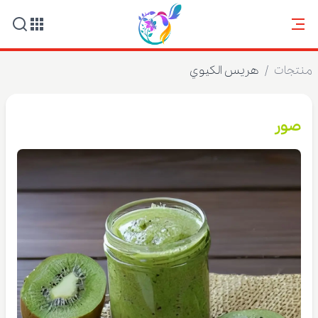
منتجات
/
هريس الكيوي
صور