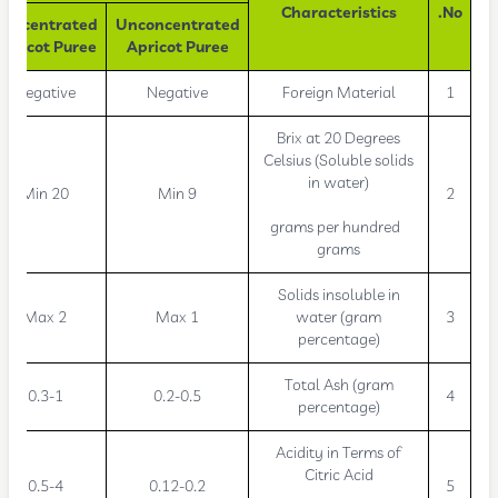
Characteristics
No.
Concentrated
Unconcentrated
Apricot Puree
Apricot Puree
Negative
Negative
Foreign Material
1
Brix at 20 Degrees
Celsius (Soluble solids
in water)
Min 20
Min 9
2
grams per hundred
grams
Solids insoluble in
Max 2
Max 1
water (gram
3
percentage)
Total Ash (gram
0.3-1
0.2-0.5
4
percentage)
Acidity in Terms of
Citric Acid
0.5-4
0.12-0.2
5