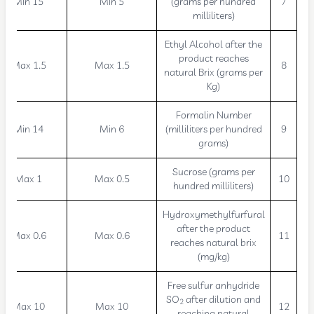
Min 15
Min 5
(grams per hundred
7
milliliters)
Ethyl Alcohol after the
product reaches
Max 1.5
Max 1.5
8
natural Brix (grams per
Kg)
Formalin Number
Min 14
Min 6
(milliliters per hundred
9
grams)
Sucrose (grams per
Max 1
Max 0.5
10
hundred milliliters)
Hydroxymethylfurfural
after the product
Max 0.6
Max 0.6
11
reaches natural brix
(mg/kg)
Free sulfur anhydride
SO
after dilution and
2
Max 10
Max 10
12
reaching natural