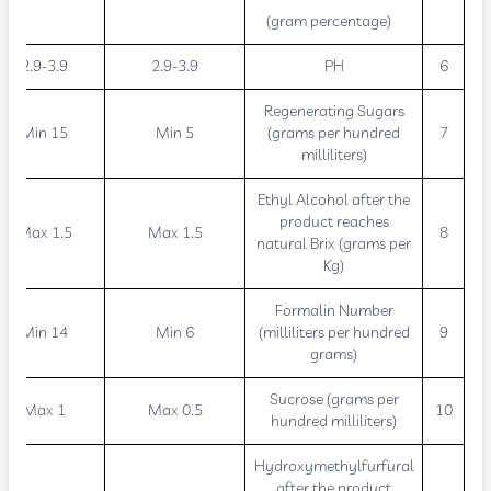
(gram percentage)
2.9-3.9
2.9-3.9
PH
6
Regenerating Sugars
Min 15
Min 5
(grams per hundred
7
milliliters)
Ethyl Alcohol after the
product reaches
Max 1.5
Max 1.5
8
natural Brix (grams per
Kg)
Formalin Number
Min 14
Min 6
(milliliters per hundred
9
grams)
Sucrose (grams per
Max 1
Max 0.5
10
hundred milliliters)
Hydroxymethylfurfural
after the product