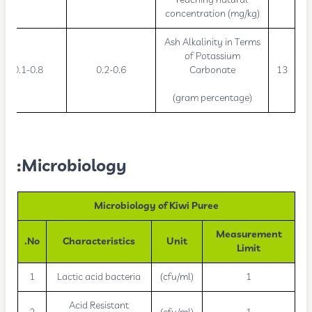
concentration (mg/kg)
Ash Alkalinity in Terms
of Potassium
0.1-0.8
0.2-0.6
Carbonate
13
(gram percentage)
Microbiology:
Microbiology of Kiwi Puree
Measurement
No.
Characteristics
Unit
Limit
1
Lactic acid bacteria
(cfu/ml)
1
Acid Resistant