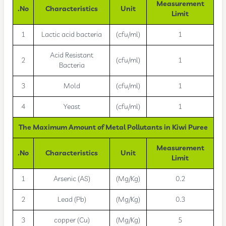
Measurement
No.
Characteristics
Unit
Limit
1
Lactic acid bacteria
(cfu/ml)
1
Acid Resistant
2
(cfu/ml)
1
Bacteria
3
Mold
(cfu/ml)
1
4
Yeast
(cfu/ml)
1
The Maximum Amount of Metal Pollutants in Kiwi Puree
Measurement
No.
Characteristics
Unit
Limit
1
Arsenic (AS)
(Mg/Kg)
0.2
2
Lead (Pb)
(Mg/Kg)
0.3
3
copper (Cu)
(Mg/Kg)
5