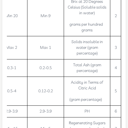
Brix at 20 Degrees
Celsius (Soluble solids
in water)
Min 20
Min 9
2
grams per hundred
grams
Solids insoluble in
Max 2
Max 1
water (gram
3
percentage)
Total Ash (gram
0.3-1
0.2-0.5
4
percentage)
Acidity in Terms of
Citric Acid
0.5-4
0.12-0.2
5
(gram percentage)
2.9-3.9
2.9-3.9
PH
6
Regenerating Sugars