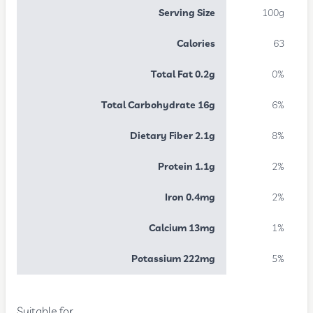
Serving Size
100g
Calories
63
Total Fat 0.2g
0%
Total Carbohydrate 16g
6%
Dietary Fiber 2.1g
8%
Protein 1.1g
2%
Iron 0.4mg
2%
Calcium 13mg
1%
Potassium 222mg
5%
Suitable for