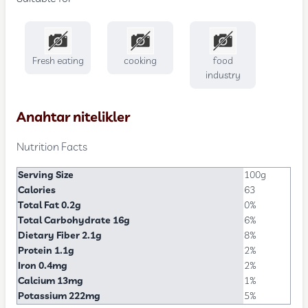
Fresh eating
cooking
food
industry
Anahtar nitelikler
Nutrition Facts
Serving Size
100g
Calories
63
Total Fat 0.2g
0%
Total Carbohydrate 16g
6%
Dietary Fiber 2.1g
8%
Protein 1.1g
2%
Iron 0.4mg
2%
Calcium 13mg
1%
Potassium 222mg
5%