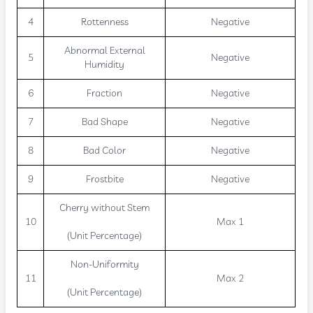
4
Rottenness
Negative
Abnormal External
5
Negative
Humidity
6
Fraction
Negative
7
Bad Shape
Negative
8
Bad Color
Negative
9
Frostbite
Negative
Cherry without Stem
10
Max 1
(Unit Percentage)
Non-Uniformity
11
Max 2
(Unit Percentage)