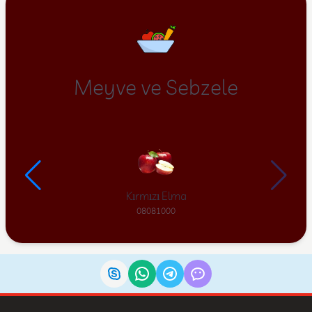
Meyve ve Sebzele
Kırmızı Elma
08081000