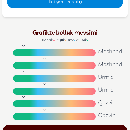
İletişim Tedarikçi
Grafikte bolluk mevsimi
Kapalı
Düşük
Orta
Yüksek
Mashhad
Mashhad
Urmia
Urmia
Qazvin
Qazvin