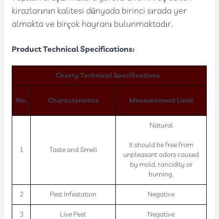
kirazlarının kalitesi dünyada birinci sırada yer
almakta ve birçok hayranı bulunmaktadır.
Product Technical Specifications:
Cherry Technical Specifications
No.
Characteristics
Measurement Limit
Natural
It should be free from
1
Taste and Smell
unpleasant odors caused
by mold, rancidity or
burning.
2
Pest Infestation
Negative
3
Live Pest
Negative