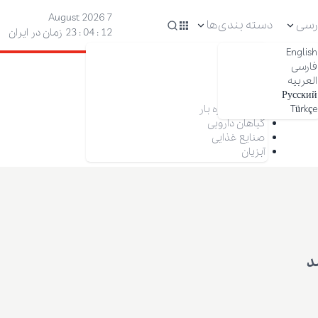
7 August 2026
رسی
دسته بندی‌ها
13 : 04 : 23
زمان در ایران
English
آجیل
فارسی
خشکبار
العربیه
زعفران
Русский
خرما
Türkçe
میوه‌ها و تره بار
گیاهان دارویی
صنایع غذایی
آبزیان
د