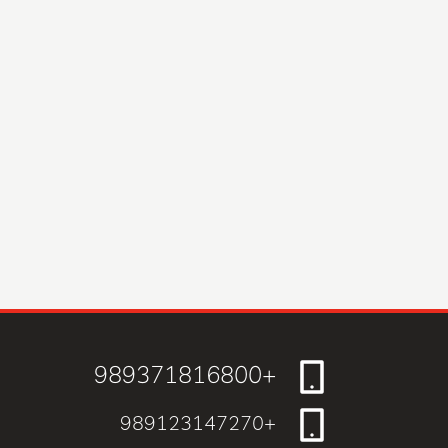
+989371816800
+989123147270