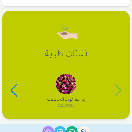
نباتات طبية
براعم الورد المجفف
12119091