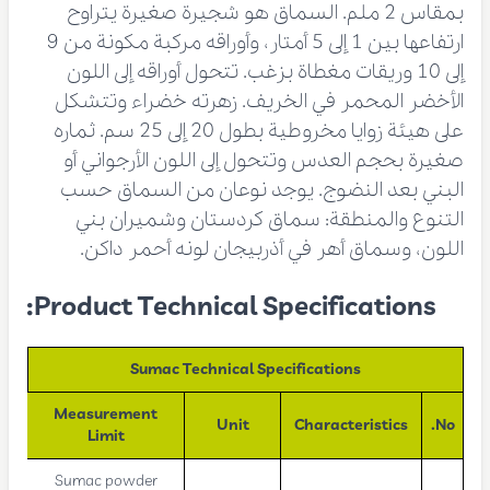
بمقاس 2 ملم. السماق هو شجيرة صغيرة يتراوح
ارتفاعها بين 1 إلى 5 أمتار، وأوراقه مركبة مكونة من 9
إلى 10 وريقات مغطاة بزغب. تتحول أوراقه إلى اللون
الأخضر المحمر في الخريف. زهرته خضراء وتتشكل
على هيئة زوايا مخروطية بطول 20 إلى 25 سم. ثماره
صغيرة بحجم العدس وتتحول إلى اللون الأرجواني أو
البني بعد النضوج. يوجد نوعان من السماق حسب
التنوع والمنطقة: سماق كردستان وشميران بني
اللون، وسماق أهر في أذربيجان لونه أحمر داكن.
Product Technical Specifications:
Sumac Technical Specifications
Measurement
Unit
Characteristics
No.
Limit
Sumac powder