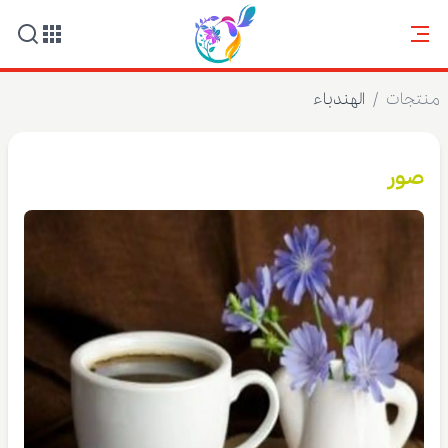
منتجات
/
الهندباء
صور