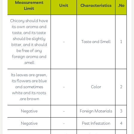
Measurement
Unit
Characteristics
No.
Limit
Chicory should have
its own aroma and
taste, and its taste
should be slightly
-
Taste and Smell
1
bitter, and it should
be free of any
foreign aroma and
smell.
Its leaves are green,
its flowers are blue
and sometimes
-
Color
2
white and its roots
are brown.
Negative
-
Foreign Materials
3
Negative
-
Pest Infestation
4