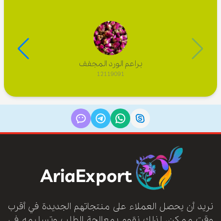
براعم الورد المجفف
12119091
AriaExport
نريد أن يحصل العملاء على منتجاتهم الجديدة في أقرب
وقت ممكن، لذلك نقوم بمعالجة الطلب وتسليمه في