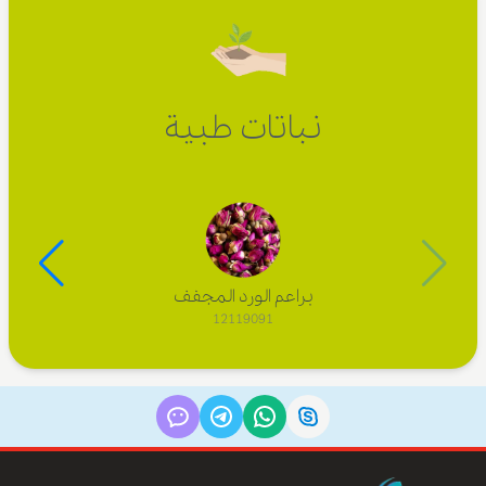
نباتات طبية
براعم الورد المجفف
12119091