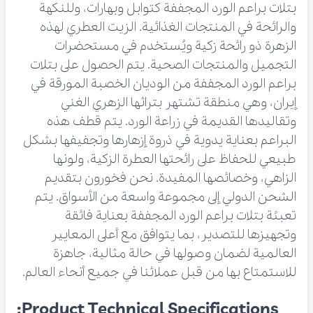
بتلات براعم الورد المجففة كتوابل وبهارات، وللنكهة
والرائحة في المنتجات الغذائية. الزيت العطري لهذه
الزهرة ذو رائحة زكية ويُستخدم في مستحضرات
التجميل والمنتجات الصحية. يتم الحصول على بتلات
براعم الورد المجففة من الوديان الخصبة المورقة في
إيران، وهي منطقة تشتهر بتراثها الزهري الغني
وتقاليدها القديمة في زراعة الورد. يتم قطف هذه
البراعم بعناية يدوية في ذروة إزهارها وتجفيفها بشكل
طبيعي للحفاظ على رائحتها العطرة الزكية، ولونها
الزاهي، وخصائصها المفيدة. نحن فخورون بتقديم
الشحن الدولي إلى مجموعة واسعة من الأسواق. يتم
تعبئة بتلات براعم الورد المجففة بعناية فائقة
وتجهيزها للتصدير، بما يتوافق مع أعلى المعايير
العالمية لضمان وصولها في حالة مثالية، جاهزة
للاستمتاع بها من قبل عملائنا في جميع أنحاء العالم.
Product Technical Specifications: