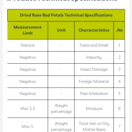
Dried Rose Bud Petals Technical Specifications
Measurement
Unit
Characteristics
No.
Limit
Natural
-
Taste and Smell
1
Negative
-
Impurity
2
Negative
-
Insect Damage
3
Negative
-
Foreign Material
4
Negative
-
Pest Infestation
5
Weight
Max 5.5
Moisture
6
percentage
Weight
Total Ash on Dry
Max 5
7
percentage
Matter Basis