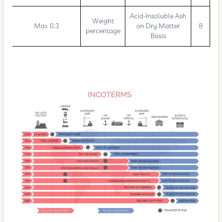
Acid-Insoluble Ash
Weight
Max 0.3
on Dry Matter
8
percentage
Basis