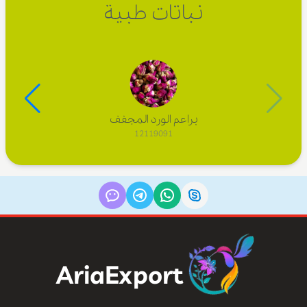
نباتات طبية
براعم الورد المجفف
12119091
AriaExport