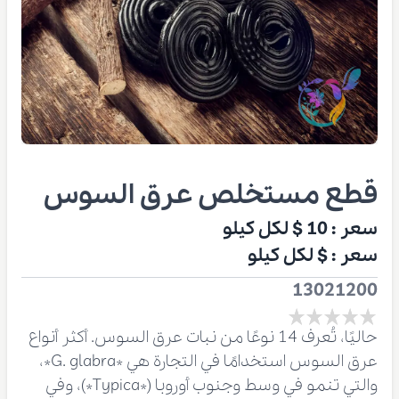
قطع مستخلص عرق السوس
سعر :
10 $
لكل كيلو
سعر :
$
لكل كيلو
13021200
حاليًا، تُعرف 14 نوعًا من نبات عرق السوس. أكثر أنواع
عرق السوس استخدامًا في التجارة هي *G. glabra*،
والتي تنمو في وسط وجنوب أوروبا (*Typica*)، وفي