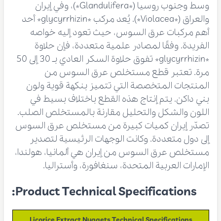
وسط وجنوب روسيا (*Glandulifera*)، وفي إيران
والعراق (*Violacea*). يُعد مركب *glycyrrhizin* أحد
أهم مركبات عرق السوس، حيث تعود إليه خواصه
الفريدة. وفقًا لمصادر علمية متعددة، فإن حلاوة
*glycyrrhizin* تفوق حلاوة السكر العادي بـ 30 إلى 50
مرة. تعتبر قطع مستخلص عرق السوس من
المنتجات المتخصصة التي تتميز بنكهة قوية ولون
بني داكن. يتم إنتاج هذه القطع باختلاف بسيط في
اللون والشكل والتحليل مقارنة بالمستخلص الصلب.
تصدّر إيران كميات كبيرة من مستخلص عرق السوس
إلى دول متعددة. وكانت الوجهات الرئيسية لتصدير
مستخلص عرق السوس من إيران هي ألمانيا، هولندا،
الإمارات العربية المتحدة، سنغافورة، وأستراليا.
Product Technical Specifications:
Licorice Extract Nuggets Technical Specifications