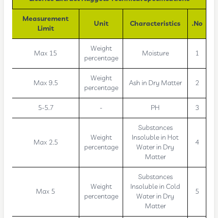
Measurement
Unit
Characteristics
No.
Limit
Weight
Max 15
Moisture
1
percentage
Weight
Max 9.5
Ash in Dry Matter
2
percentage
5-5.7
-
PH
3
Substances
Weight
Insoluble in Hot
Max 2.5
4
percentage
Water in Dry
Matter
Substances
Weight
Insoluble in Cold
Max 5
5
percentage
Water in Dry
Matter