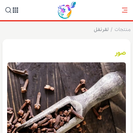
منتجات
/
لقرنفل
صور