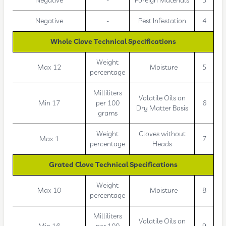
Negative
-
Foreign Materials
3
Negative
-
Pest Infestation
4
Whole Clove Technical Specifications
Weight
Max 12
Moisture
5
percentage
Milliliters
Volatile Oils on
Min 17
per 100
6
Dry Matter Basis
grams
Weight
Cloves without
Max 1
7
percentage
Heads
Grated Clove Technical Specifications
Weight
Max 10
Moisture
8
percentage
Milliliters
Volatile Oils on