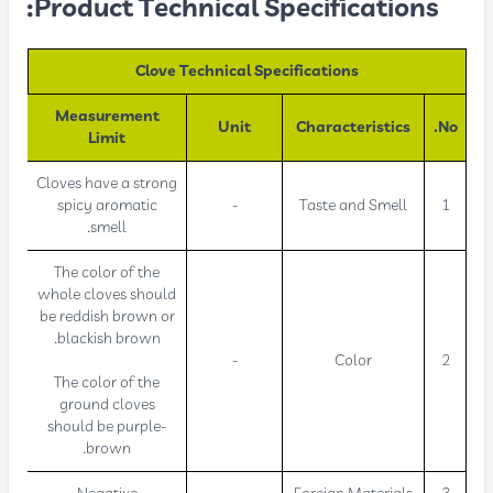
Product Technical Specifications:
Clove Technical Specifications
Measurement
Unit
Characteristics
No.
Limit
Cloves have a strong
spicy aromatic
-
Taste and Smell
1
smell.
The color of the
whole cloves should
be reddish brown or
blackish brown.
-
Color
2
The color of the
ground cloves
should be purple-
brown.