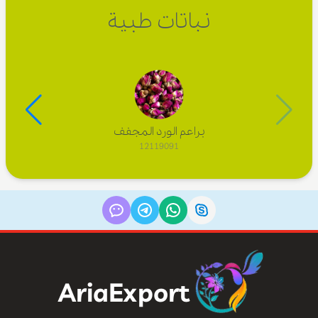
نباتات طبية
براعم الورد المجفف
12119091
AriaExport