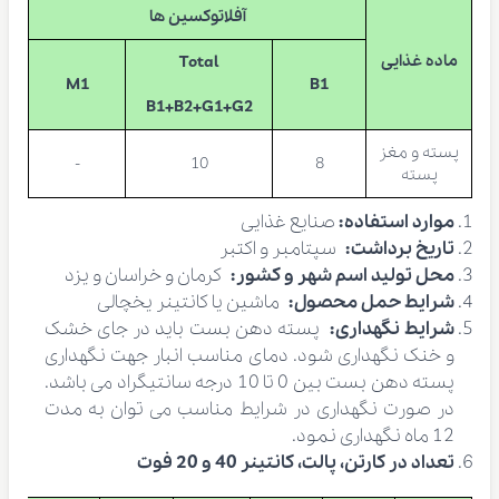
آفلاتوکسین ها
ماده غذایی
Total
M1
B1
B1+B2+G1+G2
پسته و مغز
-
10
8
پسته
موارد استفاده:
صنایع غذایی
تاریخ برداشت:
سپتامبر و اکتبر
محل تولید اسم شهر و کشور:
کرمان و خراسان و یزد
شرایط حمل محصول:
ماشین یا کانتینر یخچالی
شرایط نگهداری:
پسته دهن بست باید در جای خشک
و خنک نگهداری شود. دمای مناسب انبار جهت نگهداری
پسته دهن بست بین 0 تا 10 درجه سانتیگراد می باشد.
در صورت نگهداری در شرایط مناسب می توان به مدت
12 ماه نگهداری نمود.
تعداد در کارتن، پالت، کانتینر 40 و 20 فوت