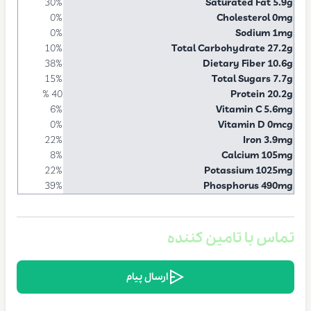
30%
Saturated Fat 5.9g
0%
Cholesterol 0mg
0%
Sodium 1mg
10%
Total Carbohydrate 27.2g
38%
Dietary Fiber 10.6g
15%
Total Sugars 7.7g
40 %
Protein 20.2g
6%
Vitamin C 5.6mg
0%
Vitamin D 0mcg
22%
Iron 3.9mg
8%
Calcium 105mg
22%
Potassium 1025mg
39%
Phosphorus 490mg
تماس با تامین کننده
ارسال پیام