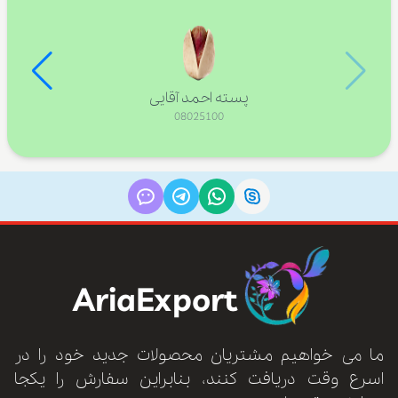
پسته احمد آقایی
08025100
AriaExport
ما می خواهیم مشتریان محصولات جدید خود را در
اسرع وقت دریافت کنند، بنابراین سفارش را یکجا