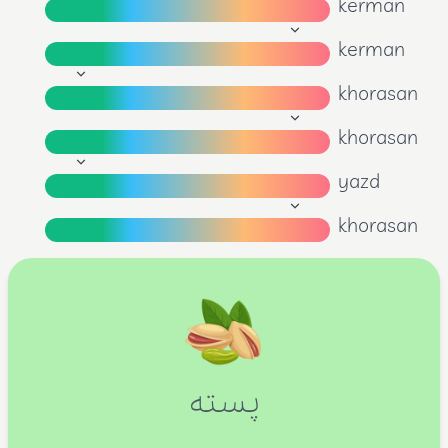
kerman
kerman
khorasan
khorasan
yazd
khorasan
پسته