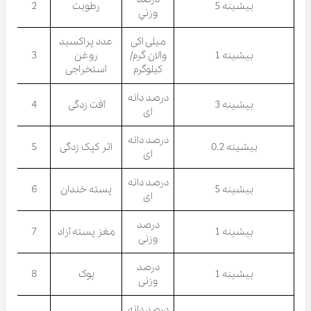
بیشینه 5
رطوبت
2
وزني
میلی اکی
عدد پراکسید
بیشینه 1
والان گرم/
روغن
3
کیلوگرم
استخراجی
درصد دانه
بیشینه 3
آفت زدگی
4
ای
درصد دانه
بیشینه 0.2
اثر کپک زدگی
5
ای
درصد دانه
بیشینه 5
پسته خندان
6
ای
درصد
بیشینه 1
مغز پسته آزاد
7
وزنی
درصد
بیشینه 1
پوک
8
وزنی
درصد دانه