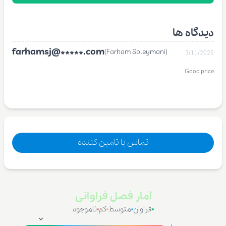
دیدگاه ها
farhamsj@*****.com
(Farham Soleymani)
3/11/2025
Good price
تماس با تامین کننده
آمار فصل فراوانی
فراوان
متوسط
کم
ناموجود