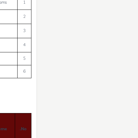
isms
1
2
3
4
5
6
ame
No.