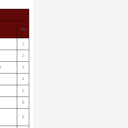
No.
1
2
d
3
4
5
8
9