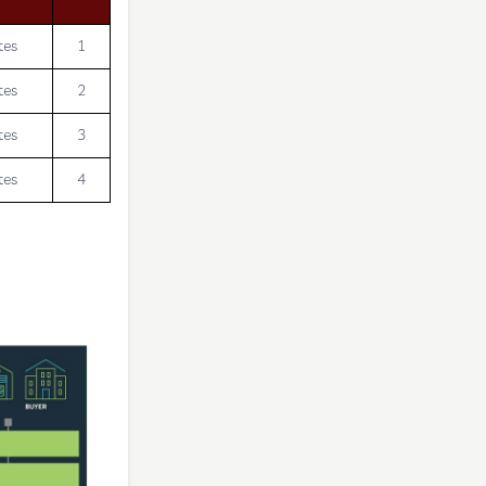
tes
1
tes
2
tes
3
tes
4