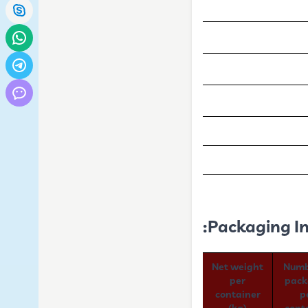
Packaging In
Net weight
Numb
per
pack
container
p