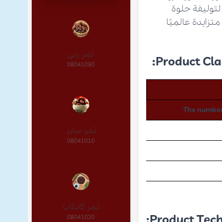
لتوليفة حلوة
تزايدة عالميًا
تمر ربي
Product Clas
08041090
The number
تمر ساير
08041010
تمر كابكاب
Product Techn
08041020