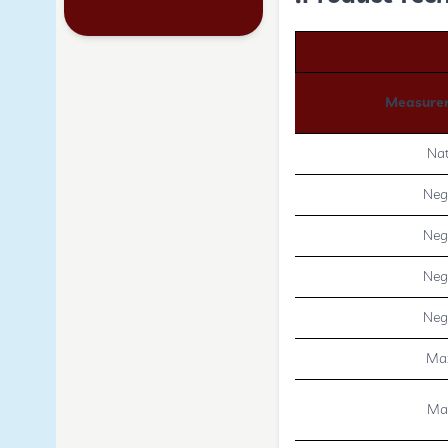
Measurem
Nat
Neg
Neg
Neg
Neg
Max
Ma