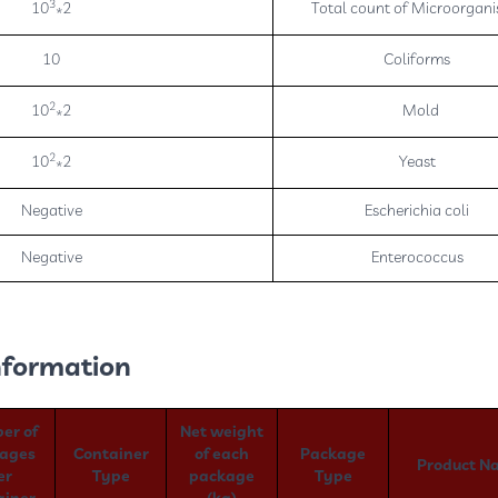
3
2*10
Total count of Microorgan
10
Coliforms
2
2*10
Mold
2
2*10
Yeast
Negative
Escherichia coli
Negative
Enterococcus
formation:
er of
Net weight
ages
Container
of each
Package
Product N
er
Type
package
Type