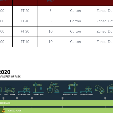
ainer
(kg)
200
20 FT
5
Carton
Zahedi Da
400
40 FT
5
Carton
Zahedi Da
100
20 FT
10
Carton
Zahedi Da
200
40 FT
10
Carton
Zahedi Da