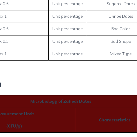
 0.5
Unit percentage
Sugared Dates
x 1
Unit percentage
Unripe Dates
 0.5
Unit percentage
Bad Color
 0.5
Unit percentage
Bad Shape
x 1
Unit percentage
Mixed Type
:
Microbiology of Zahedi Dates
asurement Limit
Characteristics
(CFU/g)