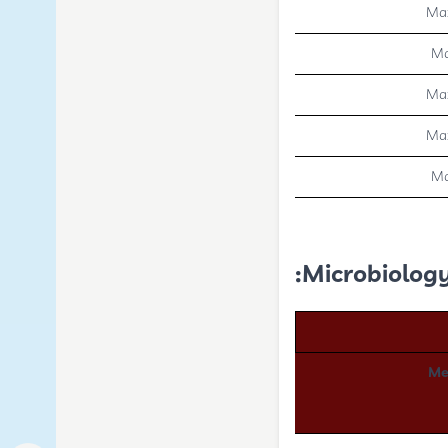
Max
Ma
Max
Max
Ma
Microbiology
Me