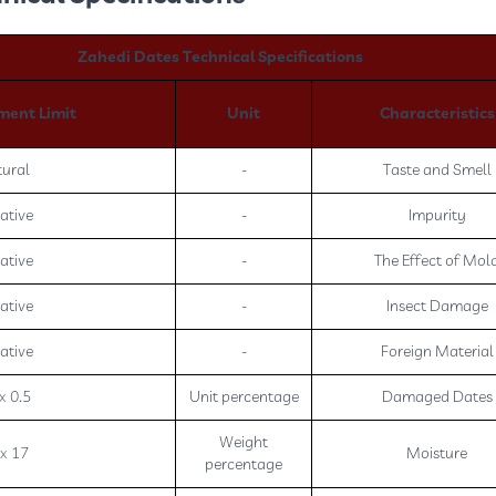
Zahedi Dates Technical Specifications
ent Limit
Unit
Characteristics
ural
-
Taste and Smell
ative
-
Impurity
ative
-
The Effect of Mol
ative
-
Insect Damage
ative
-
Foreign Material
 0.5
Unit percentage
Damaged Dates
Weight
x 17
Moisture
percentage