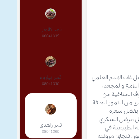
تمر كالوتي
08041035
ل ذات الاسم العلمي
تمر بياروم
08041030
سي واللامع والمجعد،
روف المناخية من
ی من التمور الجافة
. بفضل سعره
بل مرضى السكري
تمر زاهدی
ه الطبيعية في
08041060
وز. تتجاوز مرونته