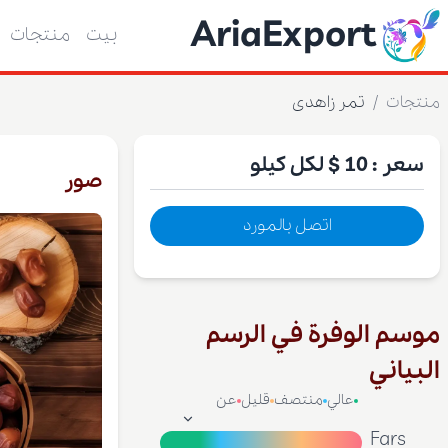
AriaExport
بيت
منتجات
منتجات
/
تمر زاهدی
سعر :
10 $
لكل كيلو
صور
اتصل بالمورد
موسم الوفرة في الرسم
البياني
عالي
منتصف
قليل
عن
Fars