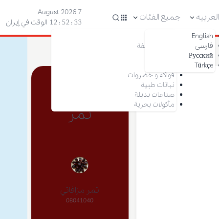
7 August 2026
لعربیه
جميع الفئات
34 : 52 : 12
الوقت في إيران
English
مكسرات
فارسی
فواكه مجففة
Русский
زعفران
Türkçe
تمر
فواكه و خضروات
نباتات طبية
صناعات بديلة
مأكولات بحرية
تمر
تمر مزافاتي
08041040