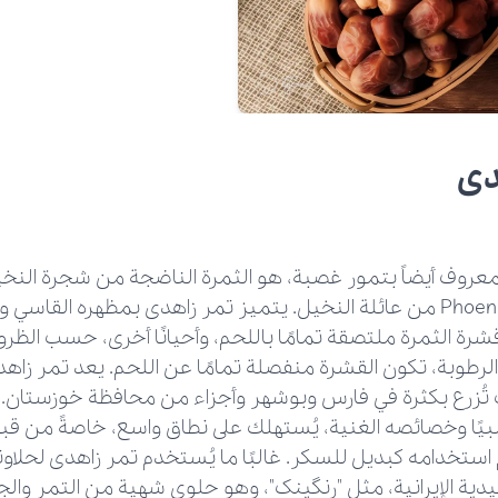
دی
معروف أيضاً بتمور غصبة، هو الثمرة الناضجة من شجرة النخي
Phoenix dactylifera من عائلة النخيل. يتميز تمر زاهدی بمظهره القا
 قشرة الثمرة ملتصقة تمامًا باللحم، وأحيانًا أخرى، حسب الظ
الرطوبة، تكون القشرة منفصلة تمامًا عن اللحم. يعد تمر زاهد
 تُزرع بكثرة في فارس وبوشهر وأجزاء من محافظة خوزستان
ًا وخصائصه الغنية، يُستهلك على نطاق واسع، خاصةً من ق
استخدامه كبديل للسكر. غالبًا ما يُستخدم تمر زاهدی لحلاوت
يدية الإيرانية، مثل "رنگینک"، وهو حلوى شهية من التمر والج