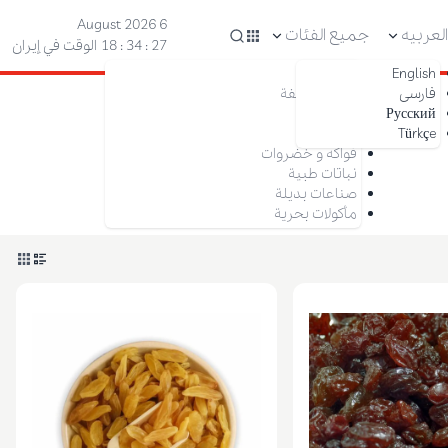
6 August 2026
لعربیه
جميع الفئات
28 : 34 : 18
الوقت في إيران
English
مكسرات
فارسی
فواكه مجففة
Русский
زعفران
Türkçe
تمر
فواكه و خضروات
نباتات طبية
صناعات بديلة
مأكولات بحرية