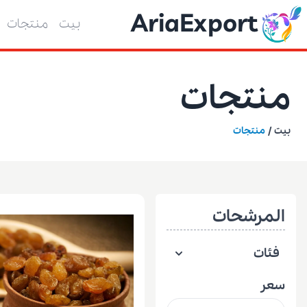
AriaExport
بيت
منتجات
منتجات
بيت
/
منتجات
المرشحات
فئات
سعر