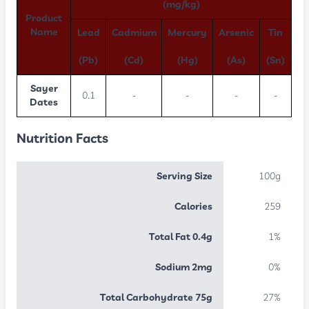
(mg/kg)
Product
Name
Lead
Cadmium
Mercury
Arsenic
Tin
(Pb)
(Cd)
(Hg)
(As)
(Sn)
Sayer
0.1
-
-
-
-
Dates
Nutrition Facts
Serving Size
100g
Calories
259
Total Fat 0.4g
1%
Sodium 2mg
0%
Total Carbohydrate 75g
27%