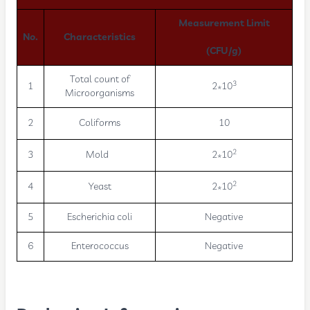
Measurement Limit
No.
Characteristics
(CFU/g)
Total count of
3
1
2*10
Microorganisms
2
Coliforms
10
2
3
Mold
2*10
2
4
Yeast
2*10
5
Escherichia coli
Negative
6
Enterococcus
Negative