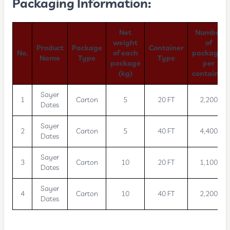
Packaging Information:
Net
Number
weight
of
Product
Package
Container
No.
of each
packages
Name
Type
Type
package
per
(kg)
container
Sayer
1
Carton
5
20 FT
2,200
Dates
Sayer
2
Carton
5
40 FT
4,400
Dates
Sayer
3
Carton
10
20 FT
1,100
Dates
Sayer
4
Carton
10
40 FT
2,200
Dates