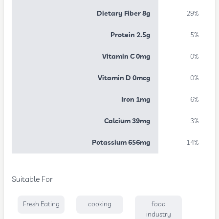
Dietary Fiber 8g
29%
Protein 2.5g
5%
Vitamin C 0mg
0%
Vitamin D 0mcg
0%
Iron 1mg
6%
Calcium 39mg
3%
Potassium 656mg
14%
Suitable For
Fresh Eating
cooking
food
industry