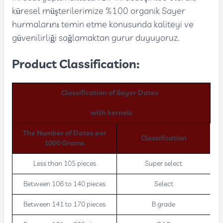
küresel müşterilerimize %100 organik Sayer
hurmalarını temin etme konusunda kaliteyi ve
güvenilirliği sağlamaktan gurur duyuyoruz.
Product Classification:
Classification of Sayer Dates
with kernels
The Number of Dates per
Classification
1000 Grams
Less than 105 pieces
Super select
Between 106 to 140 pieces
Select
Between 141 to 170 pieces
B grade