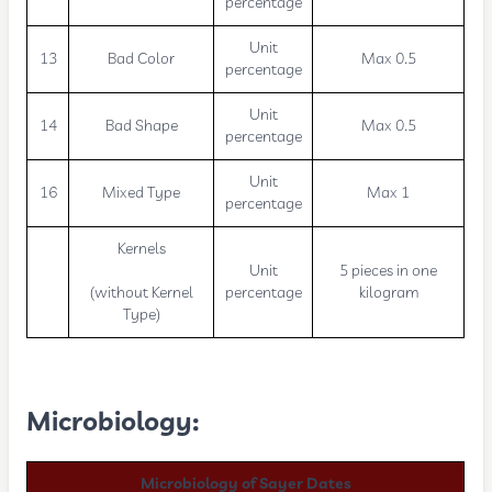
percentage
Unit
13
Bad Color
Max 0.5
percentage
Unit
14
Bad Shape
Max 0.5
percentage
Unit
16
Mixed Type
Max 1
percentage
Kernels
Unit
5 pieces in one
(without Kernel
percentage
kilogram
Type)
Microbiology:
Microbiology of Sayer Dates