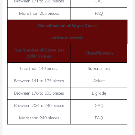
Between 171 to 205 pieces
GAQ
More than 205 pieces
FAQ
Classification of Sayer Dates
without kernels
The Number of Dates per
Classification
1000 Grams
Less than 140 pieces
Super select
Between 141 to 175 pieces
Select
Between 176 to 205 pieces
B grade
Between 206 to 240 pieces
GAQ
More than 240 pieces
FAQ