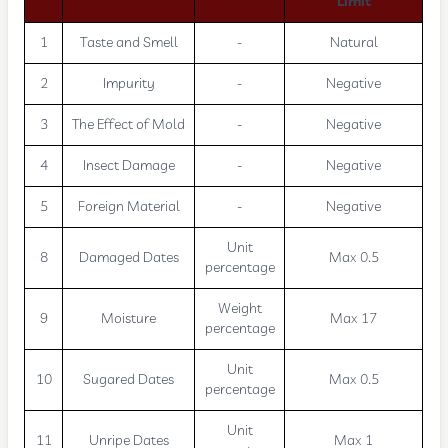
Limit
1
Taste and Smell
-
Natural
2
Impurity
-
Negative
3
The Effect of Mold
-
Negative
4
Insect Damage
-
Negative
5
Foreign Material
-
Negative
Unit
8
Damaged Dates
Max 0.5
percentage
Weight
9
Moisture
Max 17
percentage
Unit
10
Sugared Dates
Max 0.5
percentage
Unit
11
Unripe Dates
Max 1