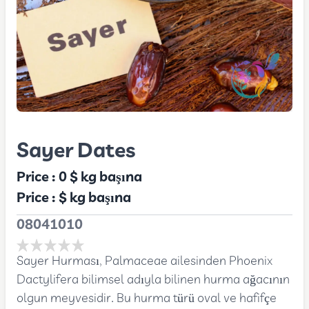
Sayer Dates
Price :
0 $
kg başına
Price :
$
kg başına
08041010
Sayer Hurması, Palmaceae ailesinden Phoenix
Dactylifera bilimsel adıyla bilinen hurma ağacının
olgun meyvesidir. Bu hurma türü oval ve hafifçe