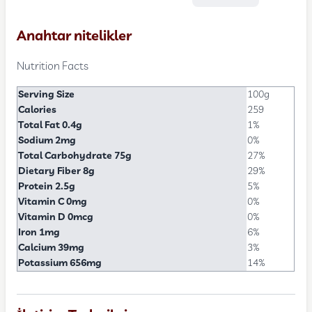
Anahtar nitelikler
Nutrition Facts
Serving Size
100g
Calories
259
Total Fat 0.4g
1%
Sodium 2mg
0%
Total Carbohydrate 75g
27%
Dietary Fiber 8g
29%
Protein 2.5g
5%
Vitamin C 0mg
0%
Vitamin D 0mcg
0%
Iron 1mg
6%
Calcium 39mg
3%
Potassium 656mg
14%