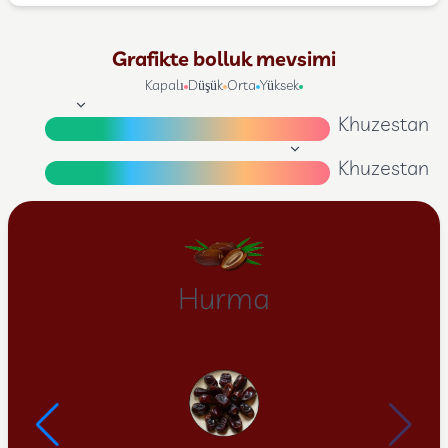
Grafikte bolluk mevsimi
Kapalı
Düşük
Orta
Yüksek
Khuzestan
Khuzestan
Hurma