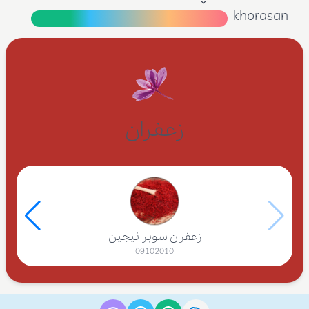
khorasan
زعفران
زعفران سوبر نيجين
09102010