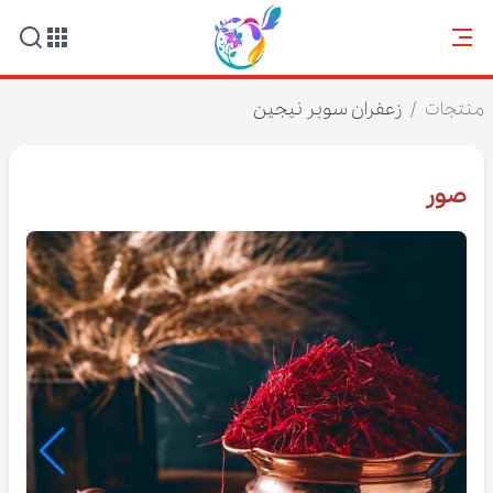
منتجات
/
زعفران سوبر نيجين
صور