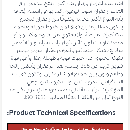
أهم صادرات إيران. إيران هي أكبر منتج للزعفران في
العالم. زعفران سوبر نيجين، كما يوحي اسمه، يُعرف
بأنه النوع الأكثر فخامة وتفوقًا من زعفران نيجين.
يتكون هذا الزعفران تمامًا من خيوط طويلة وناعمة
ذات أطراف عريضة، ولا يحتوي على خيوط مكسورة أو
مجعدة أو ذات لون داكن، أو أجزاء صفراء، ولونه أحمر
ساطع بشكل متجانس. يُعرف زعفران سوبر نيجين
بكونه يحتوي على خيوط قوية وطويلة جدًا، وأعلى قوة
تلوين تزيد عن 285. يتمتع هذا الزعفران بأفضل رائحة
وطعم ولون بين جميع أنواع الزعفران. وتكون كميات
السافرانال، الكروستين، والبيكروستين، وهي
المؤشرات الرئيسية التي تحدد جودة الزعفران، في هذا
النوع أعلى من الفئة 1 وفقًا لمعايير ISO 3632.
Product Technical Specifications:
Super Negin Saffron Technical Specifications