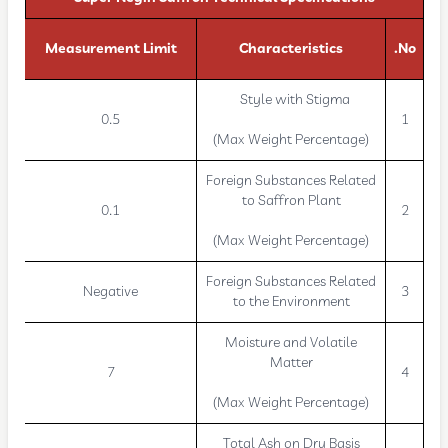
Measurement Limit
Characteristics
No.
Style with Stigma
0.5
1
(Max Weight Percentage)
Foreign Substances Related
to Saffron Plant
0.1
2
(Max Weight Percentage)
Foreign Substances Related
Negative
3
to the Environment
Moisture and Volatile
Matter
7
4
(Max Weight Percentage)
Total Ash on Dry Basis