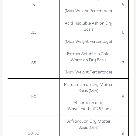
5
5
(Max Weight Percentage)
Acid Insoluble Ash on Dry
Basis
0.5
6
(Max Weight Percentage)
Extract Soluble in Cold
Water on Dry Basis
65
7
(Max Weight Percentage)
Picrocrocin on Dry Matter
Basis (Min)
90
8
(Absorption at a
Wavelength of 257 nm)
Safranal on Dry Matter
Basis (Min)
30-50
9