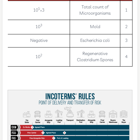
Total count of
5
3*10
1
Microorganisms
3
10
Mold
2
Negative
Escherichia coli
3
Regenerative
2
10
4
Clostridium Spores